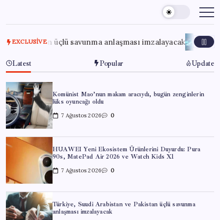
Skip
to
content
kistan üçlü savunma anlaşması imzalayacak
6 Ağustos 202
EXCLUSIVE
Latest
Popular
Update
Komünist Mao’nun makam aracıydı, bugün zenginlerin
lüks oyuncağı oldu
7 Ağustos 2026
0
HUAWEI Yeni Ekosistem Ürünlerini Duyurdu: Pura
90s, MatePad Air 2026 ve Watch Kids X1
7 Ağustos 2026
0
Türkiye, Suudi Arabistan ve Pakistan üçlü savunma
anlaşması imzalayacak