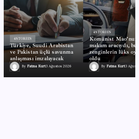
4
STORIES
Komünist Mao’nun
4
STORIES
Türkiye, Suudi Arabistan
makam aracıydı, bu
ve Pakistan üçlü savunma
zenginlerin lüks oy
anlaşması imzalayacak
oldu
By
Fatma Kurt
3 Ağustos 2026
By
Fatma Kurt
3 Ağust