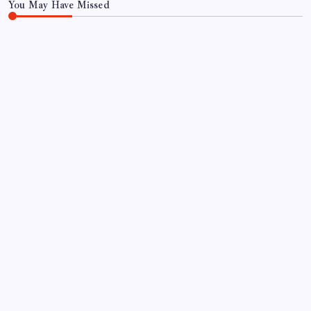
You May Have Missed
EKONOMI
Komünist Mao’nun makam aracıydı, bugün
zenginlerin lüks oyuncağı oldu
By
Fatma Kurt