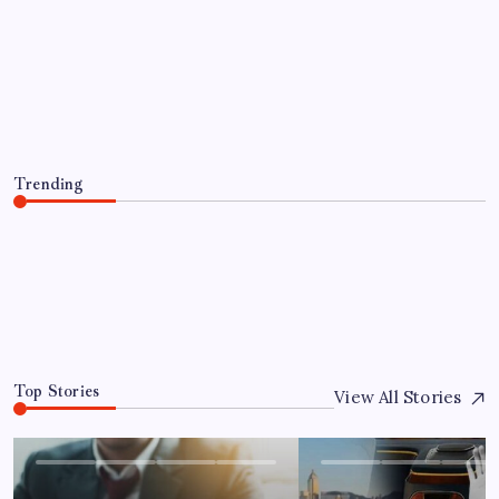
EKONOMI
Komünist Mao’nun makam aracıydı,
bugün zenginlerin lüks oyuncağı oldu
By
Fatma Kurt
7 Ağustos 2026
Trending
Komünist Mao’nun makam aracıydı, bugün zenginlerin
lüks oyuncağı oldu
7 Ağustos 2026
0
Top Stories
View All Stories