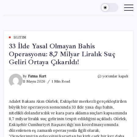
Skip
to
content
EĞITIM
33 İlde Yasal Olmayan Bahis
Operasyonu: 8,7 Milyar Liralık Suç
Geliri Ortaya Çıkarıldı!
33
By
Fatma Kurt
yorumlar kapalı
İlde
11 Mayıs 2026
1 Min Read
Yasal
Olmayan
Bahis
Adalet Bakanı Akın Gürlek, Eskişehir merkezli gerçekleştirilen
Operasyonu:
büyük bir operasyon sonucunda 33 ilde yasa dışı bahis,
8,7
Milyar
nitelikli dolandırıcılık ve kara para aklama suçları kapsamında
Liralık
8,7 milyar liralık suç gelirinin tespit edildiğini açıkladı. Gürlek,
Suç
Eskişehir Cumhuriyet Başsavcılığı’nın koordinasyonunda
Geliri
düzenlenen eş zamanlı operasyonla ilgili olarak,
Ortaya
“Gençlerimizin geleceğini karartan bu kirli çark bir kez daha