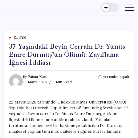
Skip
to
content
EĞITIM
37 Yaşındaki Beyin Cerrahı Dr. Yunus
Emre Durmuş’un Ölümü: Zayıflama
İğnesi İddiası
37
By
Fatma Kurt
yorumlar kapalı
Yaşındaki
22 Mayıs 2026
1 Min Read
Beyin
Cerrahı
Dr.
22 Mayıs 2026 tarihinde, Ondokuz Mayıs Üniversitesi (OMÜ)
Yunus
Tıp Fakültesi Cerrahi Tıp Bilimleri Bölümü’nde görevli olan 37
Emre
Durmuş’un
yaşındaki beyin cerrahı Dr. Yunus Emre Durmuş, Atakum
Ölümü:
ilçesindeki ikametinde aniden rahatsızlandı. Yakınları
Zayıflama
tarafından hemen özel bir hastaneye kaldırılan Dr. Durmuş,
İğnesi
maalesef yapılan tüm müdahalelere rağmen kurtarılamadı.
İddiası