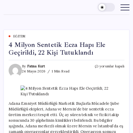
Skip
to
content
EĞITIM
4 Milyon Sentetik Ecza Hapı Ele
Geçirildi, 22 Kişi Tutuklandı
4
By
Fatma Kurt
yorumlar kapalı
Milyon
24 Mayıs 2026
1 Min Read
Sentetik
Ecza
Hapı
Ele
Geçirildi,
22
Adana Emniyet Müdürlüğü Narkotik Suçlarla Mücadele Şube
Kişi
Müdürlüğü ekipleri, Adana ve Mersin’de bir sentetik ecza
Tutuklandı
üretim merkezi tespit etti. Üç ay süren teknik ve fiziki takip
için
sonucunda 30 şüphelinin kimlikleri belirlendi. Bu bilgiler
ışığında, Adana merkezli olmak üzere Mersin ve İstanbul’da eş
zamanlı operasyonlar gerçekleştirildi. Operasyon sonucu