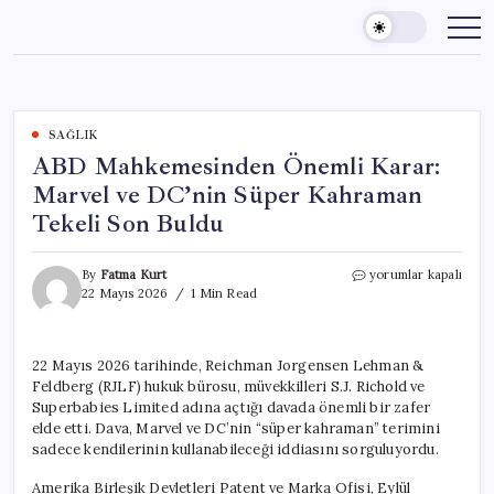
Skip
to
content
SAĞLIK
ABD Mahkemesinden Önemli Karar:
Marvel ve DC’nin Süper Kahraman
Tekeli Son Buldu
ABD
By
Fatma Kurt
yorumlar kapalı
Mahkemesinden
22 Mayıs 2026
1 Min Read
Önemli
Karar:
Marvel
22 Mayıs 2026 tarihinde, Reichman Jorgensen Lehman &
ve
Feldberg (RJLF) hukuk bürosu, müvekkilleri S.J. Richold ve
DC’nin
Süper
Superbabies Limited adına açtığı davada önemli bir zafer
Kahraman
elde etti. Dava, Marvel ve DC’nin “süper kahraman” terimini
Tekeli
sadece kendilerinin kullanabileceği iddiasını sorguluyordu.
Son
Buldu
Amerika Birleşik Devletleri Patent ve Marka Ofisi, Eylül