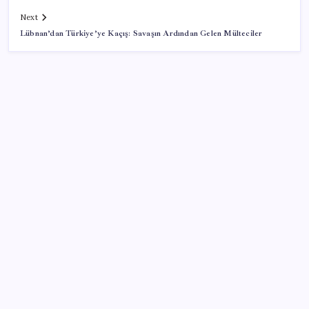
Next
Lübnan’dan Türkiye’ye Kaçış: Savaşın Ardından Gelen Mülteciler
SON YAZILAR
ABD, İran-Umman anlaşması sonrası ablukayı
kaldıracak
Zihin Okuyan Yapay Zeka Firması: Beynini Okutana
50 Dolar
ABD, İran bağlantılı kripto para borsasına yaptırım
uyguladı