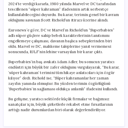
için
2024’te verdiği kararla, 1980 yılında Marvel ve DC tarafından
tescillenen “süper kahraman” ifadesinin artık serbestçe
kullanılabileceğini duyurdu. Bu karar, terimin genel bir kavram
olduğunu savunan Scott Richold’un itirazı üzerine alındı.
Euronews’e göre, DC ve Marvel’ın Richold’un “Superbabies”
adlı süper güçlere sahip bebek karakterlerinin tanıtımını
engellemeye çalışması, davanın başlıca sebeplerinden biri
oldu. Marvel ve DC, mahkeme taleplerine yanıt vermemesi
sonucunda, RJLF’nin lehine varsayılan bir karar çıktı.
Superbabies’in baş avukatı Adam Adler, bu sonucun yaratıcı
endüstri için büyük bir zafer olduğunu vurgulayarak, “Bu karar,
‘süper kahraman’ terimini tüm hikaye anlatıcıları için özgür
kılıyor” dedi. Richold ise, “Süper kahramanlar her zaman
zayıfın yanında olmuştur. Bu yüzden terimin özgürlüğünü
‘Superbabies’in sağlaması oldukça anlamlı” ifadesini kullandı.
Bu gelişme, yaratıcı sektörde küçük firmalar ve bağımsız
sanatçılar için, büyük şirketlerle rekabet etme fırsatlarının
arttığı nadir durumlardan biri olarak değerlendiriliyor.