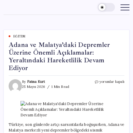
Skip
to
content
EĞITIM
Adana ve Malatya’daki Depremler
Üzerine Önemli Açıklamalar:
Yeraltındaki Hareketlilik Devam
Ediyor
Adana
By
Fatma Kurt
yorumlar kapalı
ve
25 Mayıs 2026
1 Min Read
Malatya’daki
Depremler
Üzerine
Önemli
Açıklamalar:
Yeraltındaki
Hareketlilik
Türkiye, son günlerde artçı sarsıntılarla boğuşurken, Adana ve
Devam
Malatya merkezli yeni depremler bölgedeki sismik
Ediyor