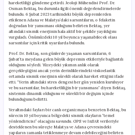
hareketliliği gündeme getirdi. Jeoloji Mühendisi Prof. Dr.
için
Osman Bektaş, bu durumla ilgili önemli değerlendirmelerde
bulundu. 6 Şubat 2023 tarihindeki büyük depremlerden
etkilenen Adana ve Malatya’daki sarsıntıların, o felaketin
doğrudan bir yansıması olduğunu belirten Bektaş, yer
altındaki sismik enerjinin hala aktif bir şekilde yayıldığını
vurguladı. Önümüzdeki 10 yıl boyunca yaşanabilecek olası
sarsıntılar için kritik uyarılarda bulundu.
Prof. Dr. Bektaş, son günlerde yaşanan sarsıntıların, 6
Şubat’ta meydana gelen büyük depremin etkileriyle bağlantılı
olduğunu söyledi. Yüzeydeki yıkımın anlık olarak
gerçekleştiğini ancak yerin derinliklerindeki viskoelastik
ortamda sismik enerjinin sürekli olarak hareket ettiğini ifade
etti. “Yerin altındaki stres dengesi her gün yeniden kuruluyor
ve bu sarsıntılar, bu hareketliliğin bir yansıması” diyen Bektaş,
sistemin dinamik olduğunu ve sürekli bir değişim içinde
bulunduğunu belirtti.
Yeraltındaki fayları bir canlı organizmaya benzeten Bektaş, bu
sürecin 10 yıl boyunca bölgedeki sismik olayların “temel
yönlendiricisi” olacağını savundu. GPS ve InSAR verileriyle
desteklenen bu süreçte Malatya ve Adana çevresindeki
yapıların zamanla tetiklenmeye devam edebileceğini belirten