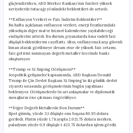
güçlendirirken, ABD Merkez Bankası’nın faizleri yüksek
seviyelerde tutacağı yönündeki beklentileri de artırdı.
**Enflasyon Verileri ve Faiz İndirim Beklentileri**
Bu hafta açıklanan enflasyon verileri, enerji fiyatlarındaki
yükselişin diğer mal ve hizmet kalemlerine yayılabileceği
endişelerini artırdı. Bu durum, piyasalarda kısa vadeli faiz
düşüşü beklentilerini zayıflattı. Altın, enflasyona karşı güvenli
liman olarak görülmeye devam etse de yüksek faiz ortamı,
faiz getirisi sunmayan değerli metaller üzerinde baskı
oluşturuyor.
**Trump ve Xi Jinping Görüşmesi**
Jeopolitik gelişmeler kapsamında, ABD Başkanı Donald
Trump ile Çin Devlet Başkanı Xi Jinping’in iki günlük devlet
ziyareti sırasında görüşmelerinin bugün yapılması
bekleniyor. Görüşmelerde ticari anlaşmalar ve diplomatik
mesajların öne çıkması öngörülüyor.
**Diğer Değerli Metallerde Son Durum**
Spot gümüş, yüzde 3,1 düşüşle ons başına 80,93 dolara
geriledi. Platin yüzde 1,7 kayıpla 2.021,75 dolara inerken,
paladyum yüzde 0,9 düşüşle 1.423,75 dolardan işlem gördü.