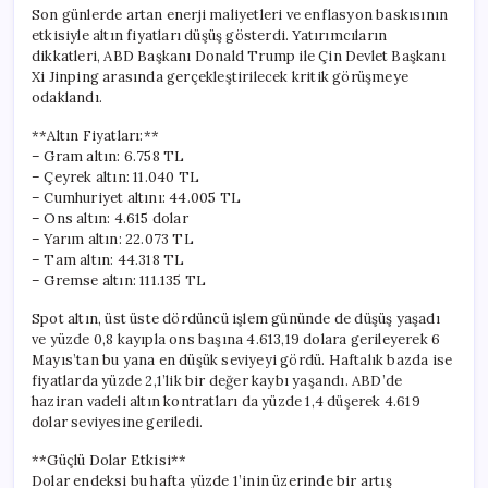
Güncel
Son günlerde artan enerji maliyetleri ve enflasyon baskısının
Altın
etkisiyle altın fiyatları düşüş gösterdi. Yatırımcıların
Fiyatları
dikkatleri, ABD Başkanı Donald Trump ile Çin Devlet Başkanı
için
Xi Jinping arasında gerçekleştirilecek kritik görüşmeye
odaklandı.
**Altın Fiyatları:**
– Gram altın: 6.758 TL
– Çeyrek altın: 11.040 TL
– Cumhuriyet altını: 44.005 TL
– Ons altın: 4.615 dolar
– Yarım altın: 22.073 TL
– Tam altın: 44.318 TL
– Gremse altın: 111.135 TL
Spot altın, üst üste dördüncü işlem gününde de düşüş yaşadı
ve yüzde 0,8 kayıpla ons başına 4.613,19 dolara gerileyerek 6
Mayıs’tan bu yana en düşük seviyeyi gördü. Haftalık bazda ise
fiyatlarda yüzde 2,1’lik bir değer kaybı yaşandı. ABD’de
haziran vadeli altın kontratları da yüzde 1,4 düşerek 4.619
dolar seviyesine geriledi.
**Güçlü Dolar Etkisi**
Dolar endeksi bu hafta yüzde 1’inin üzerinde bir artış