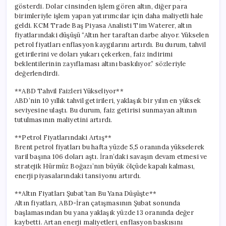
gösterdi. Dolar cinsinden işlem gören altın, diğer para
birimleriyle işlem yapan yatırımcılar için daha maliyetli hale
geldi. KCM Trade Baş Piyasa Analisti Tim Waterer, altın
fiyatlarındaki düşüşü “Altın her taraftan darbe alıyor. Yükselen
petrol fiyatları enflasyon kaygılarını artırdı. Bu durum, tahvil
getirilerini ve doları yukarı çekerken, faiz indirimi
beklentilerinin zayıflaması altını baskılıyor.” sözleriyle
değerlendirdi.
**ABD Tahvil Faizleri Yükseliyor**
ABD’nin 10 yıllık tahvil getirileri, yaklaşık bir yılın en yüksek
seviyesine ulaştı. Bu durum, faiz getirisi sunmayan altının
tutulmasının maliyetini artırdı.
**Petrol Fiyatlarındaki Artış**
Brent petrol fiyatları bu hafta yüzde 5,5 oranında yükselerek
varil başına 106 doları aştı. İran’daki savaşın devam etmesi ve
stratejik Hürmüz Boğazı’nın büyük ölçüde kapalı kalması,
enerji piyasalarındaki tansiyonu artırdı.
**Altın Fiyatları Şubat’tan Bu Yana Düşüşte**
Altın fiyatları, ABD-İran çatışmasının Şubat sonunda
başlamasından bu yana yaklaşık yüzde 13 oranında değer
kaybetti. Artan enerji maliyetleri, enflasyon baskısını