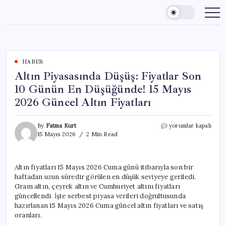
Skip
to
content
HABER
Altın Piyasasında Düşüş: Fiyatlar Son
10 Günün En Düşüğünde! 15 Mayıs
2026 Güncel Altın Fiyatları
Altın
By
Fatma Kurt
yorumlar kapalı
Piyasasında
15 Mayıs 2026
2 Min Read
Düşüş:
Fiyatlar
Son
Altın fiyatları 15 Mayıs 2026 Cuma günü itibarıyla son bir
10
haftadan uzun süredir görülen en düşük seviyeye geriledi.
Günün
En
Gram altın, çeyrek altın ve Cumhuriyet altını fiyatları
Düşüğünde!
güncellendi. İşte serbest piyasa verileri doğrultusunda
15
hazırlanan 15 Mayıs 2026 Cuma güncel altın fiyatları ve satış
Mayıs
oranları.
2026