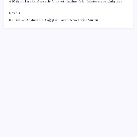
4 Milyon Liralık Rüşvetle Cinayeti İntihar Gibi Göstermeye Çalıştılar
Next
Kadirli ve Andırın’da Yağışlar Tarım Arazilerini Vurdu
SON YAZILAR
ABD’den gelen istihdam sinyali Fed hesaplarını
değiştirdi: Küresel piyasalar yarını bekliyor!
Şehrin CHP’de kalan tek belediye başkanıydı: İstifa
ettiğini duyurdu
Son dakika… ‘Çerçeve yasa’ TBMM Başkanlığı’na