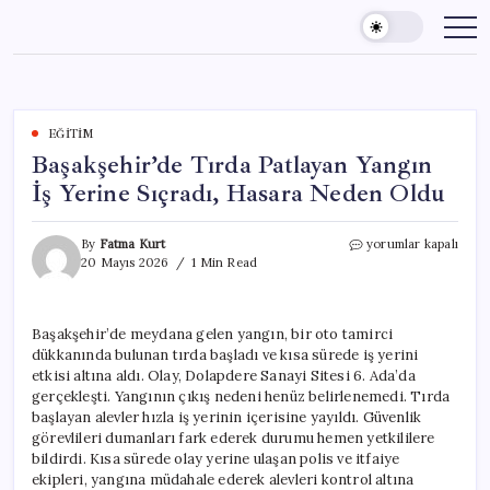
Skip
to
content
EĞITIM
Başakşehir’de Tırda Patlayan Yangın
İş Yerine Sıçradı, Hasara Neden Oldu
Başakşehir’de
By
Fatma Kurt
yorumlar kapalı
Tırda
20 Mayıs 2026
1 Min Read
Patlayan
Yangın
İş
Başakşehir’de meydana gelen yangın, bir oto tamirci
Yerine
dükkanında bulunan tırda başladı ve kısa sürede iş yerini
Sıçradı,
Hasara
etkisi altına aldı. Olay, Dolapdere Sanayi Sitesi 6. Ada’da
Neden
gerçekleşti. Yangının çıkış nedeni henüz belirlenemedi. Tırda
Oldu
başlayan alevler hızla iş yerinin içerisine yayıldı. Güvenlik
için
görevlileri dumanları fark ederek durumu hemen yetkililere
bildirdi. Kısa sürede olay yerine ulaşan polis ve itfaiye
ekipleri, yangına müdahale ederek alevleri kontrol altına