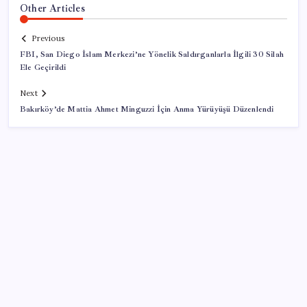
Other Articles
Previous
FBI, San Diego İslam Merkezi’ne Yönelik Saldırganlarla İlgili 30 Silah
Ele Geçirildi
Next
Bakırköy’de Mattia Ahmet Minguzzi İçin Anma Yürüyüşü Düzenlendi
SON YAZILAR
ABD’den gelen istihdam sinyali Fed hesaplarını