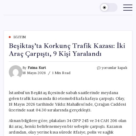
Skip
to
content
EĞITIM
Beşiktaş’ta Korkunç Trafik Kazası: İki
Araç Çarpıştı, 9 Kişi Yaralandı
Beşiktaş’ta
By
Fatma Kurt
yorumlar kapalı
Korkunç
18 Mayıs 2026
1 Min Read
Trafik
Kazası:
İki
İstanbul’un Beşiktaş ilçesinde sabah saatlerinde meydana
Araç
gelen trafik kazasında iki otomobil kafa kafaya çarpıştı. Olay,
Çarpıştı,
9
18 Mayıs 2026 tarihinde Yıldız Mahallesi’nde, Çırağan Caddesi
Kişi
üzerinde saat 04.30 sıralarında gerçekleşti.
Yaralandı
için
Alınan bilgilere göre, plakaları 34 GPP 245 ve 34 CAH 206 olan
iki araç, henüz belirlenemeyen bir sebeple çarpıştı. Kazanın
ardından, olay yerine kısa sürede itfaiye, polis ve sağlık