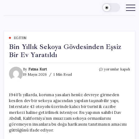
Skip
to
content
EĞITIM
Bin Yıllık Sekoya Gövdesinden Eşsiz
Bir Ev Yaratıldı
Bin
By
Fatma Kurt
yorumlar kapalı
Yıllık
19 Mayıs 2026
1 Min Read
Sekoya
Gövdesinden
Eşsiz
1940’lı yıllarda, koruma yasaları henüz devreye girmeden
Bir
kesilen dev bir sekoya ağacından yapılan taşınabilir yapı,
Ev
Yaratıldı
Interstate 43 otoyolu üzerinde kalıcı bir turistik cazibe
için
merkezi haline getirilmek isteniyor. Bu yapının sahibi Dav
Abdull, Kaliforniya’nın muazzam sekoya ormanlarını
göremeyen insanlara bu doğa harikasını tanıtmanın amacını
güttüğünü ifade ediyor.