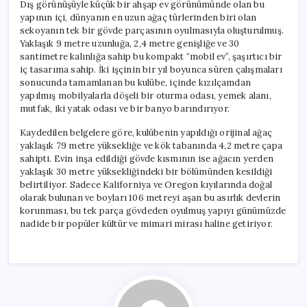
Dış görünüşüyle küçük bir ahşap ev görünümünde olan bu
yapının içi, dünyanın en uzun ağaç türlerinden biri olan
sekoyanın tek bir gövde parçasının oyulmasıyla oluşturulmuş.
Yaklaşık 9 metre uzunluğa, 2,4 metre genişliğe ve 30
santimetre kalınlığa sahip bu kompakt “mobil ev”, şaşırtıcı bir
iç tasarıma sahip. İki işçinin bir yıl boyunca süren çalışmaları
sonucunda tamamlanan bu kulübe, içinde kızılçamdan
yapılmış mobilyalarla döşeli bir oturma odası, yemek alanı,
mutfak, iki yatak odası ve bir banyo barındırıyor.
Kaydedilen belgelere göre, kulübenin yapıldığı orijinal ağaç
yaklaşık 79 metre yüksekliğe ve kök tabanında 4,2 metre çapa
sahipti. Evin inşa edildiği gövde kısmının ise ağacın yerden
yaklaşık 30 metre yüksekliğindeki bir bölümünden kesildiği
belirtiliyor. Sadece Kaliforniya ve Oregon kıyılarında doğal
olarak bulunan ve boyları 106 metreyi aşan bu asırlık devlerin
korunması, bu tek parça gövdeden oyulmuş yapıyı günümüzde
nadide bir popüler kültür ve mimari mirası haline getiriyor.