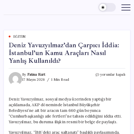
Skip
to
content
EĞITIM
Deniz Yavuzyılmaz’dan Çarpıcı İddia:
İstanbul’un Kamu Araçları Nasıl
Yanlış Kullanıldı?
Deniz
By
Fatma Kurt
yorumlar kapalı
Yavuzyılmaz’dan
17 Mayıs 2026
1 Min Read
Çarpıcı
İddia:
İstanbul’un
Deniz Yavuzyılmaz, sosyal medya üzerinden yaptığı bir
Kamu
açıklamada, AKP döneminde İstanbul Büyükşehir
Araçları
Nasıl
Belediyesi’ne ait bir aracın tam 660 gün boyunca
Yanlış
“Cumhurbaşkanlığı aile fertleri”ne tahsis edildiğini iddia etti.
Kullanıldı?
Yavuzyılmaz, bu duruma ilişkin resmi bir belge de paylaştı.
için
Yavuzyılmaz, “İBB’deki araç saltanatı” başlıklı paylaşımında,