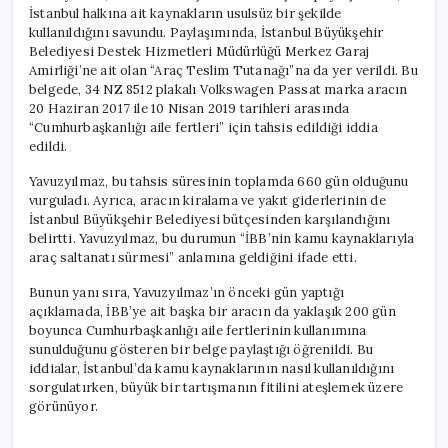
İstanbul halkına ait kaynakların usulsüz bir şekilde
kullanıldığını savundu. Paylaşımında, İstanbul Büyükşehir
Belediyesi Destek Hizmetleri Müdürlüğü Merkez Garaj
Amirliği’ne ait olan “Araç Teslim Tutanağı”na da yer verildi. Bu
belgede, 34 NZ 8512 plakalı Volkswagen Passat marka aracın
20 Haziran 2017 ile 10 Nisan 2019 tarihleri arasında
“Cumhurbaşkanlığı aile fertleri” için tahsis edildiği iddia
edildi.
Yavuzyılmaz, bu tahsis süresinin toplamda 660 gün olduğunu
vurguladı. Ayrıca, aracın kiralama ve yakıt giderlerinin de
İstanbul Büyükşehir Belediyesi bütçesinden karşılandığını
belirtti. Yavuzyılmaz, bu durumun “İBB’nin kamu kaynaklarıyla
araç saltanatı sürmesi” anlamına geldiğini ifade etti.
Bunun yanı sıra, Yavuzyılmaz’ın önceki gün yaptığı
açıklamada, İBB’ye ait başka bir aracın da yaklaşık 200 gün
boyunca Cumhurbaşkanlığı aile fertlerinin kullanımına
sunulduğunu gösteren bir belge paylaştığı öğrenildi. Bu
iddialar, İstanbul’da kamu kaynaklarının nasıl kullanıldığını
sorgulatırken, büyük bir tartışmanın fitilini ateşlemek üzere
görünüyor.