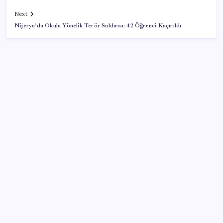
Next
Nijerya’da Okula Yönelik Terör Saldırısı: 42 Öğrenci Kaçırıldı
SON YAZILAR
ABD’den gelen istihdam sinyali Fed hesaplarını
değiştirdi: Küresel piyasalar yarını bekliyor!
Şehrin CHP’de kalan tek belediye başkanıydı: İstifa
ettiğini duyurdu
Son dakika… ‘Çerçeve yasa’ TBMM Başkanlığı’na
sunuldu: 360’a yakın milletvekili imzaladı