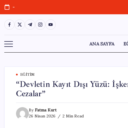
Skip
-
to
content
https://www.facebook.com/
https://twitter.com/
https://t.me/
https://www.instagram.com/
https://youtube.com/
ANA SAYFA
E
EĞITIM
“Devletin Kayıt Dışı Yüzü: İşke
Cezalar”
By
Fatma Kurt
26 Nisan 2026
2 Min Read