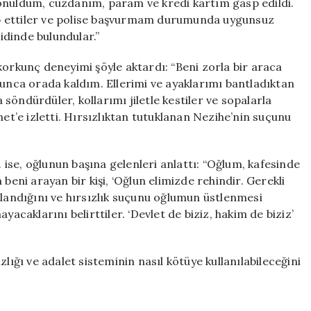
onuldum, cüzdanım, param ve kredi kartım gasp edildi.
alep ettiler ve polise başvurmam durumunda uygunsuz
dinde bulundular.”
korkunç deneyimi şöyle aktardı: “Beni zorla bir araca
yunca orada kaldım. Ellerimi ve ayaklarımı bantladıktan
öndürdüler, kollarımı jiletle kestiler ve sopalarla
’e izletti. Hırsızlıktan tutuklanan Nezihe’nin suçunu
ise, oğlunun başına gelenleri anlattı: “Oğlum, kafesinde
beni arayan bir kişi, ‘Oğlun elimizde rehindir. Gerekli
klandığını ve hırsızlık suçunu oğlumun üstlenmesi
yacaklarını belirttiler. ‘Devlet de biziz, hakim de biziz’
lığı ve adalet sisteminin nasıl kötüye kullanılabileceğini