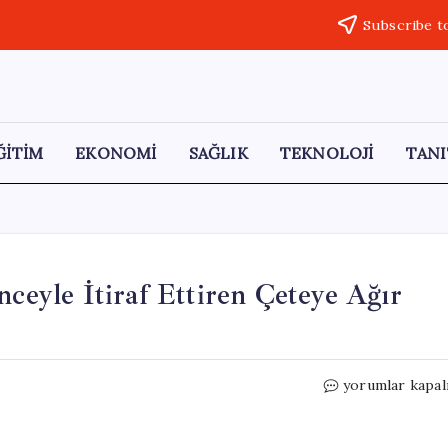
Subscribe t
ĞİTİM
EKONOMİ
SAĞLIK
TEKNOLOJİ
TANI
nceyle İtiraf Ettiren Çeteye Ağır
“Devletin
yorumlar kapal
Kayıt
Dışı
Yüzü: