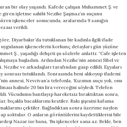
İşkenceyle
nduran bir olay yaşandı. Kafede çalışan Muhammet Ş. ve
İtiraf
 giren işletme sahibi Nezihe Şaşmaz’ın suçunu
Ettiren
 süren işkenceler sonucunda, aralarında 9 sanığın
Çeteye
ezası verildi.
Ağır
Cezalar”
e, Diyarbakır’da tutuklanan bir kadınla ilgili ifade
için
 uygulanan işkencelerin korkunç detayları gün yüzüne
mmet Ş., yaşadığı dehşeti şu sözlerle anlattı: “Cafe işleten
alışmaya başladım. Ardından Nezihe’nin annesi Sibel ve
i, Nezihe ve arkadaşları tarafından gasp edildi. Eşyaları
ay sonrası tutuklandı. Sonrasında beni alıkoyup ifademi
nin annesi, Nevcivan’a telefonla, ‘Kızımın suçu yok, onu
lması halinde 20 bin lira vereceğini söyledi. Telefon
eldi. Vücudumu bantlayıp hareketsiz bıraktıktan sonra,
ar, bıçakla bacaklarımı kestiler. Rakı şişesini kafama
rmaklarımı çektiler. Bağladıktan sonra üzerime naylon
 soktular. O anların görüntülerini kaydettiklerini bile
rdeşi Nazar ise bana, ‘Bu işkenceler sana az. Bekle, ben