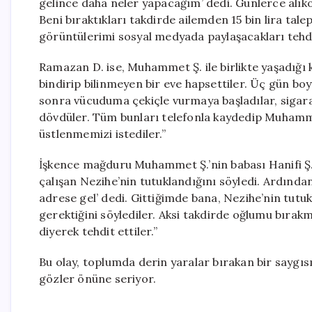
gelince daha neler yapacağım’ dedi. Günlerce alık
Beni bıraktıkları takdirde ailemden 15 bin lira t
görüntülerimi sosyal medyada paylaşacakları tehdi
Ramazan D. ise, Muhammet Ş. ile birlikte yaşadığı 
bindirip bilinmeyen bir eve hapsettiler. Üç gün bo
sonra vücuduma çekiçle vurmaya başladılar, sigara s
dövdüler. Tüm bunları telefonla kaydedip Muhammet
üstlenmemizi istediler.”
İşkence mağduru Muhammet Ş.’nin babası Hanifi Ş. 
çalışan Nezihe’nin tutuklandığını söyledi. Ardından 
adrese gel’ dedi. Gittiğimde bana, Nezihe’nin tutu
gerektiğini söylediler. Aksi takdirde oğlumu bırakma
diyerek tehdit ettiler.”
Bu olay, toplumda derin yaralar bırakan bir saygısız
gözler önüne seriyor.