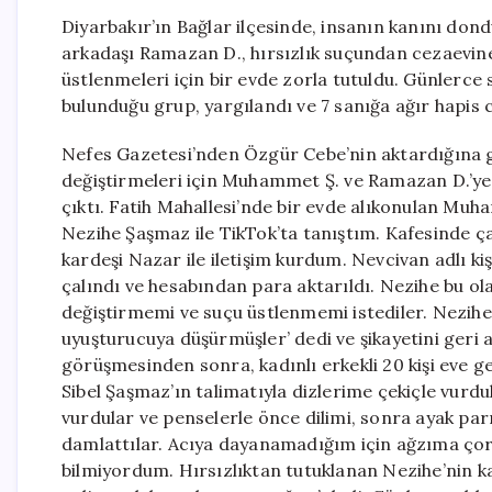
Diyarbakır’ın Bağlar ilçesinde, insanın kanını do
arkadaşı Ramazan D., hırsızlık suçundan cezaevine
üstlenmeleri için bir evde zorla tutuldu. Günlerce
bulunduğu grup, yargılandı ve 7 sanığa ağır hapis c
Nefes Gazetesi’nden Özgür Cebe’nin aktardığına gör
değiştirmeleri için Muhammet Ş. ve Ramazan D.’ye
çıktı. Fatih Mahallesi’nde bir evde alıkonulan Muha
Nezihe Şaşmaz ile TikTok’ta tanıştım. Kafesinde ç
kardeşi Nazar ile iletişim kurdum. Nevcivan adlı kiş
çalındı ve hesabından para aktarıldı. Nezihe bu ol
değiştirmemi ve suçu üstlenmemi istediler. Nezihe’
uyuşturucuya düşürmüşler’ dedi ve şikayetini geri a
görüşmesinden sonra, kadınlı erkekli 20 kişi eve g
Sibel Şaşmaz’ın talimatıyla dizlerime çekiçle vurdul
vurdular ve penselerle önce dilimi, sonra ayak pa
damlattılar. Acıya dayanamadığım için ağzıma çorap
bilmiyordum. Hırsızlıktan tutuklanan Nezihe’nin ka