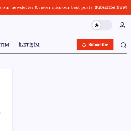
o our newsletter & never miss our best posts.
Subscribe Now!
TIM
İLETİŞİM
Subscribe
SON YAZILAR
ı
Şehrin CHP’de kalan tek belediye
başkanıydı: İstifa ettiğini duyurdu