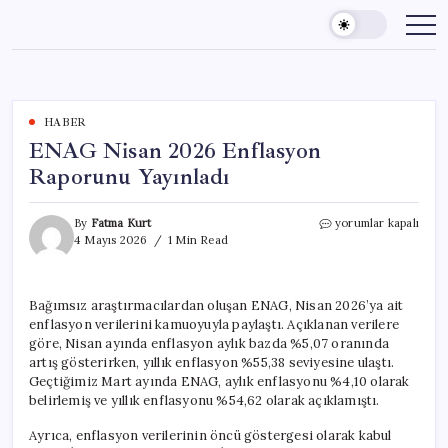
Skip
to
content
HABER
ENAG Nisan 2026 Enflasyon
Raporunu Yayınladı
ENAG
By
Fatma Kurt
yorumlar kapalı
Nisan
4 Mayıs 2026
1 Min Read
2026
Enflasyon
Raporunu
Bağımsız araştırmacılardan oluşan ENAG, Nisan 2026’ya ait
Yayınladı
enflasyon verilerini kamuoyuyla paylaştı. Açıklanan verilere
için
göre, Nisan ayında enflasyon aylık bazda %5,07 oranında
artış gösterirken, yıllık enflasyon %55,38 seviyesine ulaştı.
Geçtiğimiz Mart ayında ENAG, aylık enflasyonu %4,10 olarak
belirlemiş ve yıllık enflasyonu %54,62 olarak açıklamıştı.
Ayrıca, enflasyon verilerinin öncü göstergesi olarak kabul