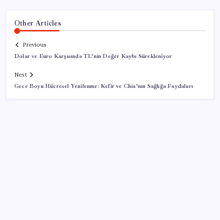
Other Articles
Previous
Dolar ve Euro Karşısında TL’nin Değer Kaybı Sürekleniyor
Next
Gece Boyu Hücresel Yenilenme: Kefir ve Chia’nın Sağlığa Faydaları
SON YAZILAR
Adalet Bakanlığı ‘projesi’: Hâkim ve savcılar yapay