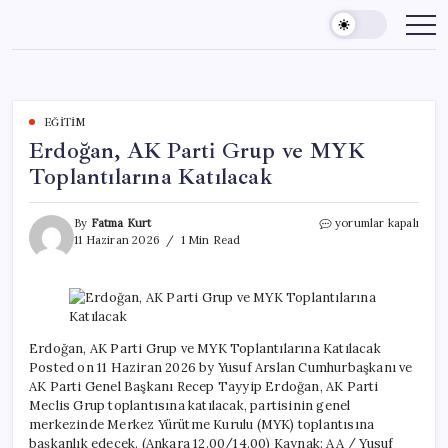
Skip
to
content
EĞITIM
Erdoğan, AK Parti Grup ve MYK
Toplantılarına Katılacak
Erdoğan,
By
Fatma Kurt
yorumlar kapalı
AK
11 Haziran 2026
1 Min Read
Parti
Grup
ve
MYK
Toplantılarına
Katılacak
Erdoğan, AK Parti Grup ve MYK Toplantılarına Katılacak
için
Posted on 11 Haziran 2026 by Yusuf Arslan Cumhurbaşkanı ve
AK Parti Genel Başkanı Recep Tayyip Erdoğan, AK Parti
Meclis Grup toplantısına katılacak, partisinin genel
merkezinde Merkez Yürütme Kurulu (MYK) toplantısına
başkanlık edecek. (Ankara 12.00/14.00) Kaynak: AA / Yusuf