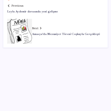
Previous
Leyla Aydemir davasında yeni gelişme
Next
Amasya’da Mezuniyet Töreni Coşkuyla Gerçekleşti
SON YAZILAR
ABD’den gelen istihdam sinyali Fed hesaplarını