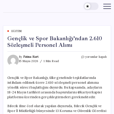
Skip
to
content
EĞITIM
Gençlik ve Spor Bakanlığı’ndan 2.610
Sözleşmeli Personel Alımı
Gençlik
By
Fatma Kurt
yorumlar kapalı
ve
15 Mayıs 2026
1 Min Read
Spor
Bakanlığı’ndan
2.610
Gençlik ve Spor Bakanlığı, ülke genelinde teşkilatlarında
Sözleşmeli
istihdam edilmek üzere 2.610 sözleşmeli personel alımına
Personel
Alımı
yönelik süreci başlattığını duyurdu. Bu kapsamda, adayların
için
18-24 Mayıs tarihleri arasında başvurularını @kariyerkapisi
platformu üzerinden gerçekleştirmeleri gerekmektedir.
Bilecik iline özel olarak yapılan duyuruda, Bilecik Gençlik ve
Spor İl Müdürlüğü bünyesinde 13 Koruma ve Güvenlik Görevlisi