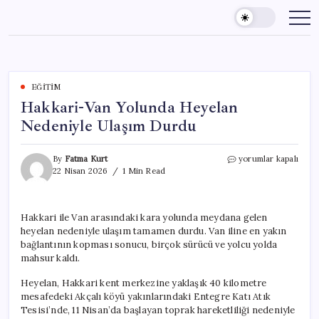
Skip
to
content
EĞITIM
Hakkari-Van Yolunda Heyelan
Nedeniyle Ulaşım Durdu
Hakkari-
By
Fatma Kurt
yorumlar kapalı
Van
22 Nisan 2026
1 Min Read
Yolunda
Heyelan
Nedeniyle
Hakkari ile Van arasındaki kara yolunda meydana gelen
Ulaşım
heyelan nedeniyle ulaşım tamamen durdu. Van iline en yakın
Durdu
için
bağlantının kopması sonucu, birçok sürücü ve yolcu yolda
mahsur kaldı.
Heyelan, Hakkari kent merkezine yaklaşık 40 kilometre
mesafedeki Akçalı köyü yakınlarındaki Entegre Katı Atık
Tesisi’nde, 11 Nisan’da başlayan toprak hareketliliği nedeniyle