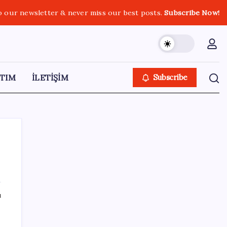
o our newsletter & never miss our best posts.
Subscribe Now!
TIM
İLETİŞİM
Subscribe
SON YAZILAR
ı
Adalet Bakanlığı ‘projesi’: Hâkim ve savcılar
yapay zekâyla ‘örgüt tahmini’ yapacak!