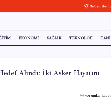
Subscribe t
ĞİTİM
EKONOMİ
SAĞLIK
TEKNOLOJİ
TANI
edef Alındı: İki Asker Hayatını
Haseke’de
yorumlar kapal
Asker
Taşıyan
Araç