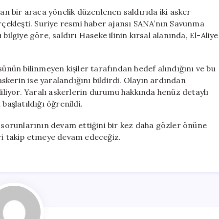
Hedef
yan bir araca yönelik düzenlenen saldırıda iki asker
Alındı:
erçekleşti. Suriye resmi haber ajansı SANA’nın Savunma
İki
bilgiye göre, saldırı Haseke ilinin kırsal alanında, El-Aliye
Asker
Hayatını
Kaybetti
sünün bilinmeyen kişiler tarafından hedef alındığını ve bu
için
 askerin ise yaralandığını bildirdi. Olayın ardından
diliyor. Yaralı askerlerin durumu hakkında henüz detaylı
başlatıldığı öğrenildi.
k sorunlarının devam ettiğini bir kez daha gözler önüne
ileri takip etmeye devam edeceğiz.