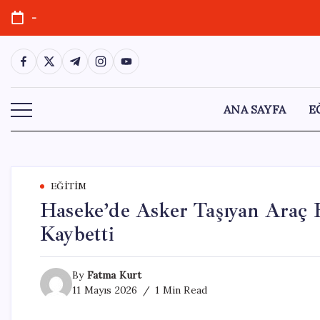
Skip
-
to
content
https://www.facebook.com/
https://twitter.com/
https://t.me/
https://www.instagram.com/
https://youtube.com/
ANA SAYFA
E
EĞITIM
Haseke’de Asker Taşıyan Araç H
Kaybetti
By
Fatma Kurt
11 Mayıs 2026
1 Min Read