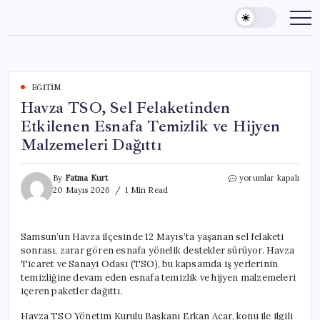
Skip
to
content
EĞITIM
Havza TSO, Sel Felaketinden
Etkilenen Esnafa Temizlik ve Hijyen
Malzemeleri Dağıttı
Havza
By
Fatma Kurt
yorumlar kapalı
TSO,
20 Mayıs 2026
1 Min Read
Sel
Felaketinden
Etkilenen
Samsun’un Havza ilçesinde 12 Mayıs’ta yaşanan sel felaketi
Esnafa
sonrası, zarar gören esnafa yönelik destekler sürüyor. Havza
Temizlik
ve
Ticaret ve Sanayi Odası (TSO), bu kapsamda iş yerlerinin
Hijyen
temizliğine devam eden esnafa temizlik ve hijyen malzemeleri
Malzemeleri
içeren paketler dağıttı.
Dağıttı
için
Havza TSO Yönetim Kurulu Başkanı Erkan Acar, konu ile ilgili