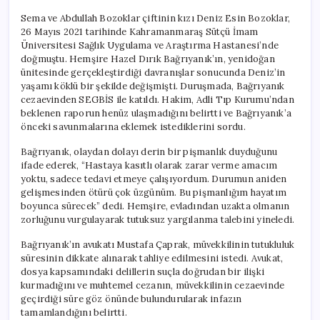
Sema ve Abdullah Bozoklar çiftinin kızı Deniz Esin Bozoklar,
26 Mayıs 2021 tarihinde Kahramanmaraş Sütçü İmam
Üniversitesi Sağlık Uygulama ve Araştırma Hastanesi’nde
doğmuştu. Hemşire Hazel Dırık Bağrıyanık’ın, yenidoğan
ünitesinde gerçekleştirdiği davranışlar sonucunda Deniz’in
yaşamı köklü bir şekilde değişmişti. Duruşmada, Bağrıyanık
cezaevinden SEGBİS ile katıldı. Hakim, Adli Tıp Kurumu’ndan
beklenen raporun henüz ulaşmadığını belirtti ve Bağrıyanık’a
önceki savunmalarına eklemek istediklerini sordu.
Bağrıyanık, olaydan dolayı derin bir pişmanlık duyduğunu
ifade ederek, “Hastaya kasıtlı olarak zarar verme amacım
yoktu, sadece tedavi etmeye çalışıyordum. Durumun aniden
gelişmesinden ötürü çok üzgünüm. Bu pişmanlığım hayatım
boyunca sürecek” dedi. Hemşire, evladından uzakta olmanın
zorluğunu vurgulayarak tutuksuz yargılanma talebini yineledi.
Bağrıyanık’ın avukatı Mustafa Çaprak, müvekkilinin tutukluluk
süresinin dikkate alınarak tahliye edilmesini istedi. Avukat,
dosya kapsamındaki delillerin suçla doğrudan bir ilişki
kurmadığını ve muhtemel cezanın, müvekkilinin cezaevinde
geçirdiği süre göz önünde bulundurularak infazın
tamamlandığını belirtti.