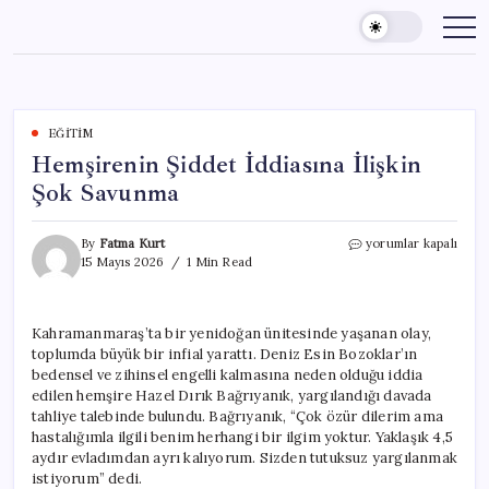
Skip
to
content
EĞITIM
Hemşirenin Şiddet İddiasına İlişkin
Şok Savunma
Hemşirenin
By
Fatma Kurt
yorumlar kapalı
Şiddet
15 Mayıs 2026
1 Min Read
İddiasına
İlişkin
Şok
Kahramanmaraş’ta bir yenidoğan ünitesinde yaşanan olay,
Savunma
toplumda büyük bir infial yarattı. Deniz Esin Bozoklar’ın
için
bedensel ve zihinsel engelli kalmasına neden olduğu iddia
edilen hemşire Hazel Dırık Bağrıyanık, yargılandığı davada
tahliye talebinde bulundu. Bağrıyanık, “Çok özür dilerim ama
hastalığımla ilgili benim herhangi bir ilgim yoktur. Yaklaşık 4,5
aydır evladımdan ayrı kalıyorum. Sizden tutuksuz yargılanmak
istiyorum” dedi.