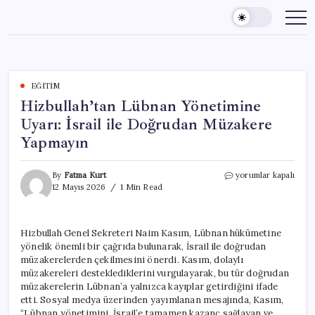
Skip
to
content
EĞITIM
Hizbullah’tan Lübnan Yönetimine
Uyarı: İsrail ile Doğrudan Müzakere
Yapmayın
Hizbullah’tan
By
Fatma Kurt
yorumlar kapalı
Lübnan
12 Mayıs 2026
1 Min Read
Yönetimine
Uyarı:
İsrail
Hizbullah Genel Sekreteri Naim Kasım, Lübnan hükümetine
ile
yönelik önemli bir çağrıda bulunarak, İsrail ile doğrudan
Doğrudan
Müzakere
müzakerelerden çekilmesini önerdi. Kasım, dolaylı
Yapmayın
müzakereleri desteklediklerini vurgulayarak, bu tür doğrudan
için
müzakerelerin Lübnan’a yalnızca kayıplar getirdiğini ifade
etti. Sosyal medya üzerinden yayımlanan mesajında, Kasım,
“Lübnan yönetimini, İsrail’e tamamen kazanç sağlayan ve