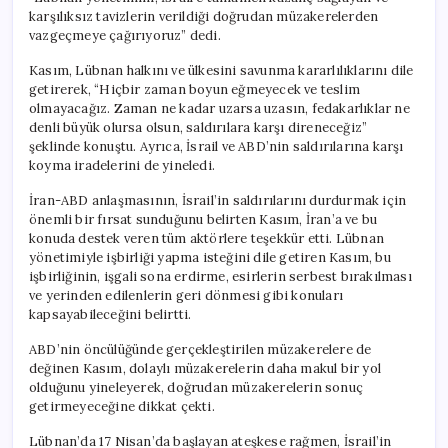
karşılıksız tavizlerin verildiği doğrudan müzakerelerden
vazgeçmeye çağırıyoruz” dedi.
Kasım, Lübnan halkını ve ülkesini savunma kararlılıklarını dile
getirerek, “Hiçbir zaman boyun eğmeyecek ve teslim
olmayacağız. Zaman ne kadar uzarsa uzasın, fedakarlıklar ne
denli büyük olursa olsun, saldırılara karşı direneceğiz”
şeklinde konuştu. Ayrıca, İsrail ve ABD’nin saldırılarına karşı
koyma iradelerini de yineledi.
İran-ABD anlaşmasının, İsrail’in saldırılarını durdurmak için
önemli bir fırsat sunduğunu belirten Kasım, İran’a ve bu
konuda destek veren tüm aktörlere teşekkür etti. Lübnan
yönetimiyle işbirliği yapma isteğini dile getiren Kasım, bu
işbirliğinin, işgali sona erdirme, esirlerin serbest bırakılması
ve yerinden edilenlerin geri dönmesi gibi konuları
kapsayabileceğini belirtti.
ABD’nin öncülüğünde gerçekleştirilen müzakerelere de
değinen Kasım, dolaylı müzakerelerin daha makul bir yol
olduğunu yineleyerek, doğrudan müzakerelerin sonuç
getirmeyeceğine dikkat çekti.
Lübnan’da 17 Nisan’da başlayan ateşkese rağmen, İsrail’in