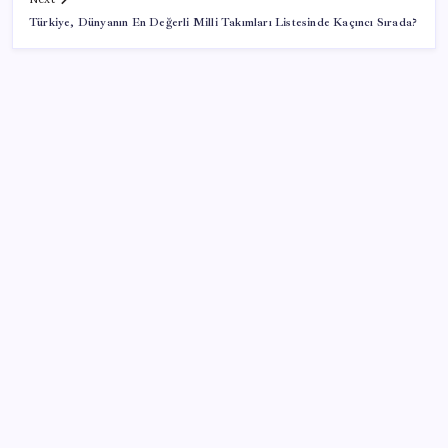
Türkiye, Dünyanın En Değerli Milli Takımları Listesinde Kaçıncı Sırada?
SON YAZILAR
Adalet Bakanlığı ‘projesi’: Hâkim ve savcılar yapay
zekâyla ‘örgüt tahmini’ yapacak!
Hazine nakit gerçekleşmeleri 395,7 milyar TL açık
verdi
Bakan Yumaklı duyurdu! 688 milyon liralık destek
ödemesi bugün hesaplarda
AB’den Ar-Ge’ye 130 milyar euroluk kaynak