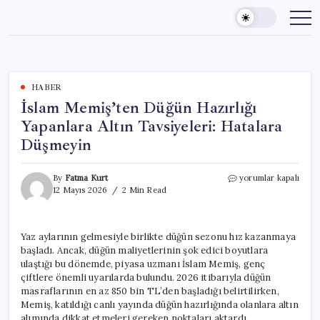
Skip
to
content
HABER
İslam Memiş’ten Düğün Hazırlığı
Yapanlara Altın Tavsiyeleri: Hatalara
Düşmeyin
İslam
By
Fatma Kurt
yorumlar kapalı
Memiş’ten
12 Mayıs 2026
2 Min Read
Düğün
Hazırlığı
Yapanlara
Yaz aylarının gelmesiyle birlikte düğün sezonu hız kazanmaya
Altın
başladı. Ancak, düğün maliyetlerinin şok edici boyutlara
Tavsiyeleri:
Hatalara
ulaştığı bu dönemde, piyasa uzmanı İslam Memiş, genç
Düşmeyin
çiftlere önemli uyarılarda bulundu. 2026 itibarıyla düğün
için
masraflarının en az 850 bin TL’den başladığı belirtilirken,
Memiş, katıldığı canlı yayında düğün hazırlığında olanlara altın
alımında dikkat etmeleri gereken noktaları aktardı.