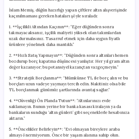
İslam Memiş, düğün hazırlığı yapan çiftlere altın alışverişinde
kaçınılmaması gereken hataları şöyle sıraladı:
1. **İşçilikli Altından Kaçının**: “Eğer düğünden sonra
takmayacaksanız, işçilik maliyeti yüksek olan takımlardan
uzak durmalısınız. Tasarruf etmek için daha uygun fiyatlı
ürünlere yönelmek daha mantıklı.”
2. **Hızlı Satış Yapmayın**: “Düğünden sonra altınları hemen
bozdurup borç kapatma düşüncesi yanlıştır. Her yıl gram altın
değer kazanıyor; bu potansiyel kazançtan vazgeçmeyin.”
3. **Stratejik Borçlanma**: “Mümkünse TL ile borç alın ve bu
borçları uzun vadeye yaymayı tercih edin. Nakitiniz olsa bile
TL borçlanmak günümüz şartlarında avantaj sağlar.”
4. **Güvenliği Ön Planda Tutun**: “Altınlarınızı evde
saklamayın. Bunun yerine bir banka kasası kiralayın ya da
bankaların sunduğu ‘altın günleri’ gibi seçeneklerle hesabınıza
aktarın.”
5. **Öncelikler Belirleyin**: “Evi olmayan bireylere araba
almayı önermiyorum. Önce bir yaşam alanına sahip olun.