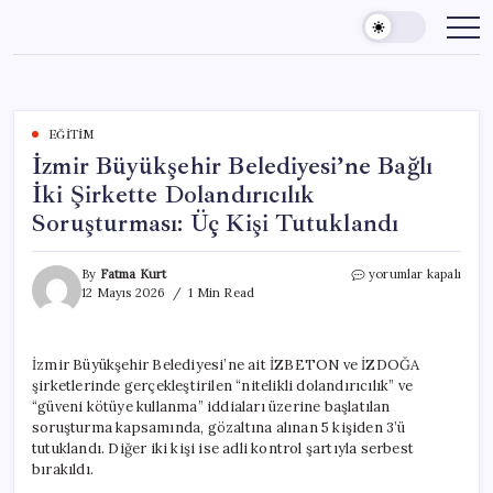
Skip
to
content
EĞITIM
İzmir Büyükşehir Belediyesi’ne Bağlı
İki Şirkette Dolandırıcılık
Soruşturması: Üç Kişi Tutuklandı
İzmir
By
Fatma Kurt
yorumlar kapalı
Büyükşehir
12 Mayıs 2026
1 Min Read
Belediyesi’ne
Bağlı
İki
İzmir Büyükşehir Belediyesi’ne ait İZBETON ve İZDOĞA
Şirkette
şirketlerinde gerçekleştirilen “nitelikli dolandırıcılık” ve
Dolandırıcılık
Soruşturması:
“güveni kötüye kullanma” iddiaları üzerine başlatılan
Üç
soruşturma kapsamında, gözaltına alınan 5 kişiden 3’ü
Kişi
tutuklandı. Diğer iki kişi ise adli kontrol şartıyla serbest
Tutuklandı
bırakıldı.
için