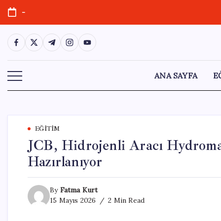
Skip
-
to
content
https://www.facebook.com/
https://twitter.com/
https://t.me/
https://www.instagram.com/
https://youtube.com/
ANA SAYFA
E
EĞITIM
JCB, Hidrojenli Aracı Hydromax
Hazırlanıyor
By
Fatma Kurt
15 Mayıs 2026
2 Min Read