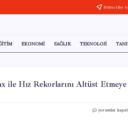
Subscribe t
ĞİTİM
EKONOMİ
SAĞLIK
TEKNOLOJİ
TANI
 ile Hız Rekorlarını Altüst Etmeye
JCB,
yorumlar kapal
Hidrojenli
Aracı
Hydromax