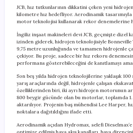
JCB, hız tutkunlarının dikkatini çeken yeni hidrojen
kilometre hız hedefliyor. Aerodinamik tasarımıyla
motor teknolojisi kullanarak rekor denemelerine h
İngiliz inşaat makineleri devi JCB, geçmişte dizel 
izinden giderek, hidrojen teknolojisiyle Bonnevil
9,75 metre uzunluğunda ve tamamen hidrojenle çal
çekiyor. Bu proje, sadece bir hız rekoru denemesi
performans gösterebileceğini de kanıtlamayı amaç
Son beş yılda hidrojen teknolojilerine yaklaşık 100
yarış araçlarında değil, hidrojenle çalışan ekskav
özelliklerinden biri, iki ayrı hidrojen motorunun ar
800 beygir gücünde olan bu motorlar, toplamda 1.6
aktarılıyor. Projenin baş mühendisi Lee Harper, hız
noktalara dağıtıldığını ifade etti.
Aerodinamik açıdan Hydromax, selefi Dieselmax’e 
optimize edilmiş hava akış kanalları, hava direncin