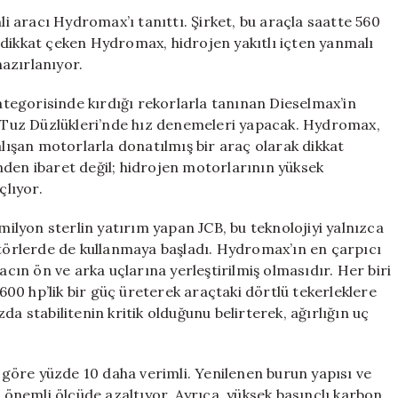
ile
li aracı Hydromax’ı tanıttı. Şirket, bu araçla saatte 560
Hız
 dikkat çeken Hydromax, hidrojen yakıtlı içten yanmalı
Rekorlarını
azırlanıyor.
Altüst
Etmeye
kategorisinde kırdığı rekorlarla tanınan Dieselmax’in
Hazırlanıyor
le Tuz Düzlükleri’nde hız denemeleri yapacak. Hydromax,
için
ışan motorlarla donatılmış bir araç olarak dikkat
nden ibaret değil; hidrojen motorlarının yüksek
lıyor.
 milyon sterlin yatırım yapan JCB, bu teknolojiyi yalnızca
atörlerde de kullanmaya başladı. Hydromax’ın en çarpıcı
acın ön ve arka uçlarına yerleştirilmiş olmasıdır. Her biri
00 hp’lik bir güç üreterek araçtaki dörtlü tekerleklere
da stabilitenin kritik olduğunu belirterek, ağırlığın uç
göre yüzde 10 daha verimli. Yenilenen burun yapısı ve
i önemli ölçüde azaltıyor. Ayrıca, yüksek basınçlı karbon