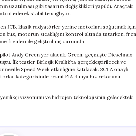
mın uzatılması gibi tasarım değişiklikleri yapıldı. Araçtaki
trol ederek stabilite sağlıyor.
den JCB, klasik radyatörler yerine motorları soğutmak için
yen buz, motorun sıcaklığını kontrol altında tutarken, fre
me frenleri ile geliştirilmiş durumda.
pilot Andy Green yer alacak. Green, geçmişte Dieselmax
tu. İlk testler Birleşik Krallık’ta gerçekleştirilecek ve
neville Speed Week etkinliğine katılacak. SCTA onaylı
torlar kategorisinde resmi FIA dünya hız rekorunu
 yenilikçi vizyonunu ve hidrojen teknolojisinin gelecekteki