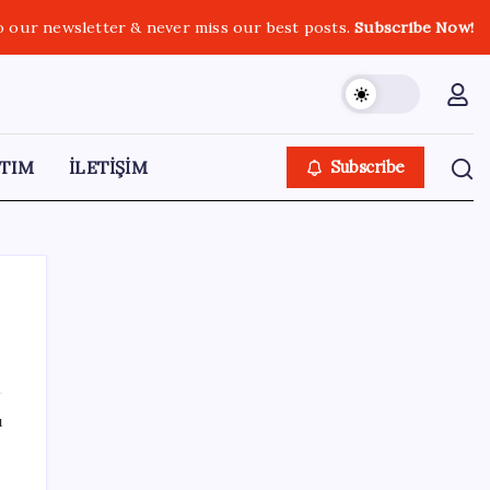
o our newsletter & never miss our best posts.
Subscribe Now!
TIM
İLETİŞİM
Subscribe
SON YAZILAR
ı
ABD’den gelen istihdam sinyali Fed
hesaplarını değiştirdi: Küresel piyasalar