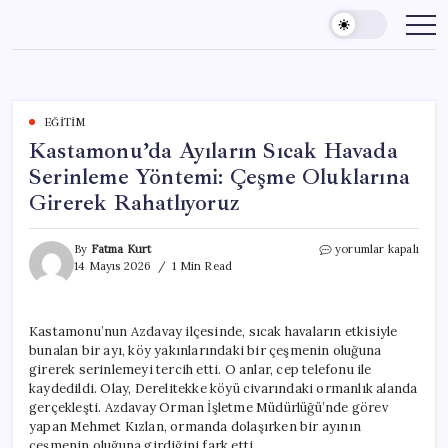
Skip
to
content
EĞITIM
Kastamonu’da Ayıların Sıcak Havada
Serinleme Yöntemi: Çeşme Oluklarına
Girerek Rahatlıyoruz
Kastamonu’da
By
Fatma Kurt
yorumlar kapalı
Ayıların
14 Mayıs 2026
1 Min Read
Sıcak
Havada
Serinleme
Kastamonu’nun Azdavay ilçesinde, sıcak havaların etkisiyle
Yöntemi:
bunalan bir ayı, köy yakınlarındaki bir çeşmenin oluğuna
Çeşme
Oluklarına
girerek serinlemeyi tercih etti. O anlar, cep telefonu ile
Girerek
kaydedildi. Olay, Derelitekke köyü civarındaki ormanlık alanda
Rahatlıyoruz
gerçekleşti. Azdavay Orman İşletme Müdürlüğü’nde görev
için
yapan Mehmet Kızlan, ormanda dolaşırken bir ayının
çeşmenin oluğuna girdiğini fark etti.