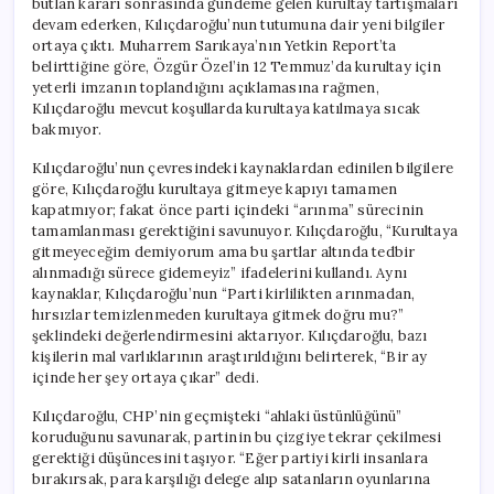
butlan kararı sonrasında gündeme gelen kurultay tartışmaları
devam ederken, Kılıçdaroğlu’nun tutumuna dair yeni bilgiler
ortaya çıktı. Muharrem Sarıkaya’nın Yetkin Report’ta
belirttiğine göre, Özgür Özel’in 12 Temmuz’da kurultay için
yeterli imzanın toplandığını açıklamasına rağmen,
Kılıçdaroğlu mevcut koşullarda kurultaya katılmaya sıcak
bakmıyor.
Kılıçdaroğlu’nun çevresindeki kaynaklardan edinilen bilgilere
göre, Kılıçdaroğlu kurultaya gitmeye kapıyı tamamen
kapatmıyor; fakat önce parti içindeki “arınma” sürecinin
tamamlanması gerektiğini savunuyor. Kılıçdaroğlu, “Kurultaya
gitmeyeceğim demiyorum ama bu şartlar altında tedbir
alınmadığı sürece gidemeyiz” ifadelerini kullandı. Aynı
kaynaklar, Kılıçdaroğlu’nun “Parti kirlilikten arınmadan,
hırsızlar temizlenmeden kurultaya gitmek doğru mu?”
şeklindeki değerlendirmesini aktarıyor. Kılıçdaroğlu, bazı
kişilerin mal varlıklarının araştırıldığını belirterek, “Bir ay
içinde her şey ortaya çıkar” dedi.
Kılıçdaroğlu, CHP’nin geçmişteki “ahlaki üstünlüğünü”
koruduğunu savunarak, partinin bu çizgiye tekrar çekilmesi
gerektiği düşüncesini taşıyor. “Eğer partiyi kirli insanlara
bırakırsak, para karşılığı delege alıp satanların oyunlarına