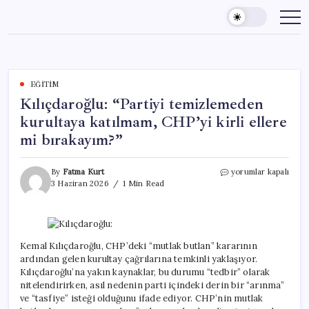
Skip
to
content
EĞITIM
Kılıçdaroğlu: “Partiyi temizlemeden
kurultaya katılmam, CHP’yi kirli ellere
mi bırakayım?”
Kılıçdaroğlu:
By
Fatma Kurt
yorumlar kapalı
“Partiyi
3 Haziran 2026
1 Min Read
temizlemeden
kurultaya
katılmam,
CHP’yi
kirli
Kemal Kılıçdaroğlu, CHP’deki “mutlak butlan” kararının
ellere
ardından gelen kurultay çağrılarına temkinli yaklaşıyor.
mi
Kılıçdaroğlu’na yakın kaynaklar, bu durumu “tedbir” olarak
bırakayım?”
nitelendirirken, asıl nedenin parti içindeki derin bir “arınma”
için
ve “tasfiye” isteği olduğunu ifade ediyor. CHP’nin mutlak