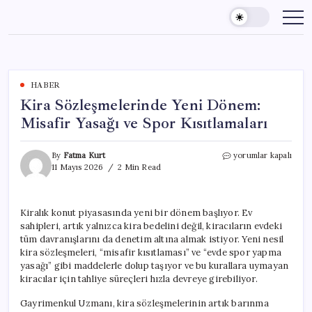
Skip
to
content
HABER
Kira Sözleşmelerinde Yeni Dönem:
Misafir Yasağı ve Spor Kısıtlamaları
Kira
By
Fatma Kurt
yorumlar kapalı
Sözleşmelerinde
11 Mayıs 2026
2 Min Read
Yeni
Dönem:
Misafir
Kiralık konut piyasasında yeni bir dönem başlıyor. Ev
Yasağı
sahipleri, artık yalnızca kira bedelini değil, kiracıların evdeki
ve
Spor
tüm davranışlarını da denetim altına almak istiyor. Yeni nesil
Kısıtlamaları
kira sözleşmeleri, “misafir kısıtlaması” ve “evde spor yapma
için
yasağı” gibi maddelerle dolup taşıyor ve bu kurallara uymayan
kiracılar için tahliye süreçleri hızla devreye girebiliyor.
Gayrimenkul Uzmanı, kira sözleşmelerinin artık barınma