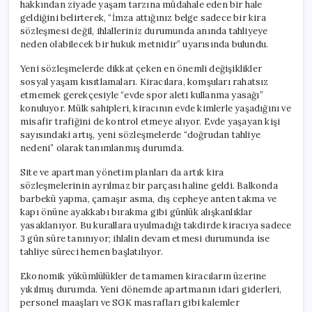
hakkından ziyade yaşam tarzına müdahale eden bir hale
geldiğini belirterek, “İmza attığınız belge sadece bir kira
sözleşmesi değil, ihlalleriniz durumunda anında tahliyeye
neden olabilecek bir hukuk metnidir” uyarısında bulundu.
Yeni sözleşmelerde dikkat çeken en önemli değişiklikler
sosyal yaşam kısıtlamaları. Kiracılara, komşuları rahatsız
etmemek gerekçesiyle “evde spor aleti kullanma yasağı”
konuluyor. Mülk sahipleri, kiracının evde kimlerle yaşadığını ve
misafir trafiğini de kontrol etmeye alıyor. Evde yaşayan kişi
sayısındaki artış, yeni sözleşmelerde “doğrudan tahliye
nedeni” olarak tanımlanmış durumda.
Site ve apartman yönetim planları da artık kira
sözleşmelerinin ayrılmaz bir parçası haline geldi. Balkonda
barbekü yapma, çamaşır asma, dış cepheye anten takma ve
kapı önüne ayakkabı bırakma gibi günlük alışkanlıklar
yasaklanıyor. Bu kurallara uyulmadığı takdirde kiracıya sadece
3 gün süre tanınıyor; ihlalin devam etmesi durumunda ise
tahliye süreci hemen başlatılıyor.
Ekonomik yükümlülükler de tamamen kiracıların üzerine
yıkılmış durumda. Yeni dönemde apartmanın idari giderleri,
personel maaşları ve SGK masrafları gibi kalemler