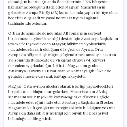
olmadığını belirtti. Şu anda önceliklerinin 2026 bütçesini
hazırlamak olduğunu ifade eden Magyar, Macaristan’ın
gelecekte Avrupa Birliği (AB) kurumlarında yapıcı bir üye olma
hedefini vurguladı ve yasal normlara uyum sağlama
taahhüdünde bulundu.
Orban döneminde dondurulan AB fonlarının serbest
bırakılmasına yönelik verdiği destek için Avusturya Başbakanı
Stocker’e teşekkür eden Magyar, hükümetin yolsuzlukla
mücadelede kararlı olduğunu dile getirdi. Ayrıca, Orta
Avrupa’da bölgesel işbirliğini güçlendirmek amacıyla haziran
ayı sonunda Budapeşte’de Vişegrad Grubu (V4) Zirvesi
düzenlemeyi planladığını belirtti. Magyar, bu grubun
Avusturya, Slovenya, Hırvatistan ve Romanya gibi ülkelerle
genişletilmesine de sıcak baktığını kaydetti.
Magyar, Orta Avrupa ülkeleri olarak işbirliği yapabilecekleri
birçok konu olduğunu vurgularken, Macaristan’ın AB dış
sınırlarını sıkı bir şekilde koruyacağını ve düzensiz göçle
mücadele edeceğini ifade etti. Avusturya Başbakanı Stocker,
Magyar’ın V4’ü genişletme isteğini olumlu bulduğunu ve Orta
Avrupa’da daha sıkı bir işbirliği için büyük bir potansiyel
bulunduğunu dile getirdi.