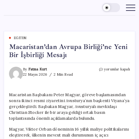
Skip
to
content
EĞITIM
Macaristan’dan Avrupa Birliği’ne Yeni
Bir İşbirliği Mesajı
Macaristan’dan
By
Fatma Kurt
yorumlar kapalı
Avrupa
22 Mayıs 2026
2 Min Read
Birliği’ne
Yeni
Bir
Macaristan Başbakanı Peter Magyar, göreve başlamasından
İşbirliği
sonra ikinci resmi ziyaretini Avusturya’nın başkenti Viyana’ya
Mesajı
için
gerçekleştirdi. Başbakan Magyar, Avusturyalı mevkidaşı
Christian Stocker ile bir araya geldiği ortak basın
toplantısında önemli açıklamalarda bulundu.
Magyar, Viktor Orban döneminin 16 yıllık maliye politikalarını
eleştirerek, ülkenin mevcut mali durumunun iç açıcı