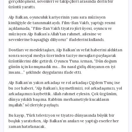
gerçekleşmesi, sevenleri ve takipçileri arasında derin bir
Gününden
üzüntü yarattı.
Sadece
Bir
Alp Balkan, oyunculuk kariyerinin yanı sıra müzisyen
Gün
kimliğiyle de tanınmaktaydı. Film-San Vakfı, yaptığı resmi
Sonra
açıklamada, “Film-San Vakfı tiyatro jüri üyesi, oyuncu ve
için
müzisyen Alp Balkan’a Allah’tan rahmet, ailesine ve
sevenlerine başsağlığı diliyoruz” ifadelerini kullandı.
Dostları ve meslektaşları, Alp Balkan’ın vefat haberini aldıktan
sonra sosyal medya üzerinden taziye mesajları paylaşarak
üzüntülerini dile getirdi. Oyuncu Tuna Arman, “Dün doğum
günün için konuşmadık mı… Bu nasıl gidiş dünyanın en iyi
insanı…” şeklinde duygularını ifade etti.
Alp Balkan’ın yakın arkadaşı ve rol arkadaşı Çiğdem Tunç ise
bu zor haberi, “Alp Balkan’ı, kıymetlimizi, rol arkadaşımızı, yol
arkadaşımızı kaybettik. Allah rahmet eylesin. Çok üzgünüm,
dünya yıkıldı başıma. Rabbim merhametiyle kucaklasın
inşallah.” sözleriyle paylaştı.
Bu kayıp, Türk televizyon ve tiyatro dünyasında büyük bir
boşluk yaratırken, Alp Balkan’ın anıları ve yaptığı eserler her
zaman hatırlanacak.