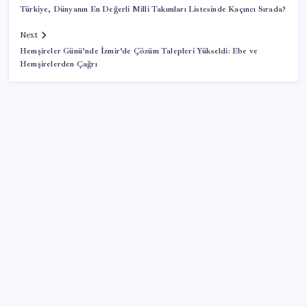
Türkiye, Dünyanın En Değerli Milli Takımları Listesinde Kaçıncı Sırada?
Next
Hemşireler Günü’nde İzmir’de Çözüm Talepleri Yükseldi: Ebe ve
Hemşirelerden Çağrı
SON YAZILAR
Şehrin CHP’de kalan tek belediye başkanıydı: İstifa
ettiğini duyurdu
Son dakika… ‘Çerçeve yasa’ TBMM Başkanlığı’na
sunuldu: 360’a yakın milletvekili imzaladı