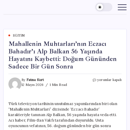
Skip
to
content
EĞITIM
Mahallenin Muhtarları’nın Eczacı
Bahadır’ı Alp Balkan 56 Yaşında
Hayatını Kaybetti: Doğum Gününden
Sadece Bir Gün Sonra
Mahallenin
By
Fatma Kurt
yorumlar kapalı
Muhtarları’nın
12 Mayıs 2026
1 Min Read
Eczacı
Bahadır’ı
Alp
Türk televizyon tarihinin unutulmaz yapımlarından biri olan
Balkan
“Mahallenin Muhtarları” dizisinde ‘Eczacı Bahadır’
56
Yaşında
karakteriyle tanınan Alp Balkan, 56 yaşında hayata veda etti.
Hayatını
Acı haber, Film-San Vakfı tarafından duyuruldu. Usta
Kaybetti:
oyuncunun vefatının, 56. doğum gününden bir gün sonra
Doğum