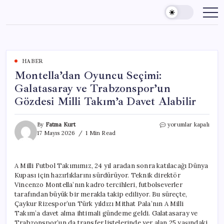
Skip
to
content
HABER
Montella’dan Oyuncu Seçimi:
Galatasaray ve Trabzonspor’un
Gözdesi Milli Takım’a Davet Alabilir
Montella’dan
By
Fatma Kurt
yorumlar kapalı
Oyuncu
17 Mayıs 2026
1 Min Read
Seçimi:
Galatasaray
ve
A Milli Futbol Takımımız, 24 yıl aradan sonra katılacağı Dünya
Trabzonspor’un
Kupası için hazırlıklarını sürdürüyor. Teknik direktör
Gözdesi
Milli
Vincenzo Montella’nın kadro tercihleri, futbolseverler
Takım’a
tarafından büyük bir merakla takip ediliyor. Bu süreçte,
Davet
Çaykur Rizespor’un Türk yıldızı Mithat Pala’nın A Milli
Alabilir
Takım’a davet alma ihtimali gündeme geldi. Galatasaray ve
için
Trabzonspor’un da transfer listelerinde yer alan 25 yaşındaki