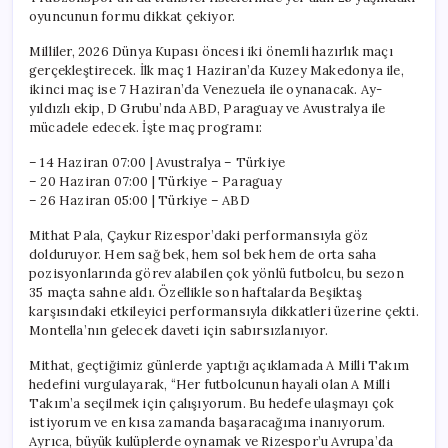
oyuncunun formu dikkat çekiyor.
Milliler, 2026 Dünya Kupası öncesi iki önemli hazırlık maçı
gerçekleştirecek. İlk maç 1 Haziran’da Kuzey Makedonya ile,
ikinci maç ise 7 Haziran’da Venezuela ile oynanacak. Ay-
yıldızlı ekip, D Grubu’nda ABD, Paraguay ve Avustralya ile
mücadele edecek. İşte maç programı:
– 14 Haziran 07:00 | Avustralya – Türkiye
– 20 Haziran 07:00 | Türkiye – Paraguay
– 26 Haziran 05:00 | Türkiye – ABD
Mithat Pala, Çaykur Rizespor’daki performansıyla göz
dolduruyor. Hem sağ bek, hem sol bek hem de orta saha
pozisyonlarında görev alabilen çok yönlü futbolcu, bu sezon
35 maçta sahne aldı. Özellikle son haftalarda Beşiktaş
karşısındaki etkileyici performansıyla dikkatleri üzerine çekti.
Montella’nın gelecek daveti için sabırsızlanıyor.
Mithat, geçtiğimiz günlerde yaptığı açıklamada A Milli Takım
hedefini vurgulayarak, “Her futbolcunun hayali olan A Milli
Takım’a seçilmek için çalışıyorum. Bu hedefe ulaşmayı çok
istiyorum ve en kısa zamanda başaracağıma inanıyorum.
Ayrıca, büyük kulüplerde oynamak ve Rizespor’u Avrupa’da