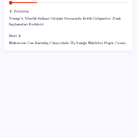
Previous
Trump’a Yönelik Suikast Girişimi Davasında Kritik Gelişmeler: Zanlı
Suçlamaları Reddetti
Next
Muharrem Can Kurtuluş Cinayetinde Üç Sanığa Müebbet Hapis Cezası
SON YAZILAR
ABD’den gelen istihdam sinyali Fed hesaplarını
değiştirdi: Küresel piyasalar yarını bekliyor!