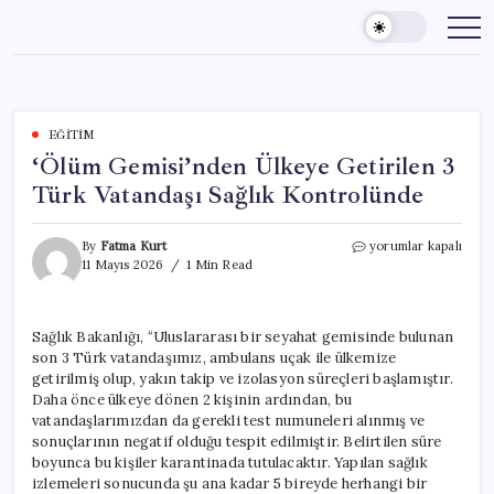
Skip
to
content
EĞITIM
‘Ölüm Gemisi’nden Ülkeye Getirilen 3
Türk Vatandaşı Sağlık Kontrolünde
‘Ölüm
By
Fatma Kurt
yorumlar kapalı
Gemisi’nden
11 Mayıs 2026
1 Min Read
Ülkeye
Getirilen
3
Sağlık Bakanlığı, “Uluslararası bir seyahat gemisinde bulunan
Türk
son 3 Türk vatandaşımız, ambulans uçak ile ülkemize
Vatandaşı
Sağlık
getirilmiş olup, yakın takip ve izolasyon süreçleri başlamıştır.
Kontrolünde
Daha önce ülkeye dönen 2 kişinin ardından, bu
için
vatandaşlarımızdan da gerekli test numuneleri alınmış ve
sonuçlarının negatif olduğu tespit edilmiştir. Belirtilen süre
boyunca bu kişiler karantinada tutulacaktır. Yapılan sağlık
izlemeleri sonucunda şu ana kadar 5 bireyde herhangi bir