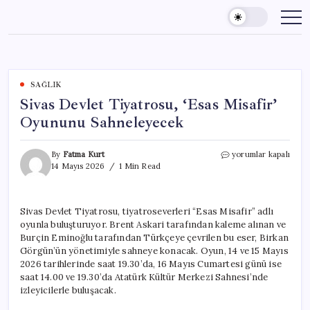
Skip
to
content
SAĞLIK
Sivas Devlet Tiyatrosu, ‘Esas Misafir’
Oyununu Sahneleyecek
Sivas
By
Fatma Kurt
yorumlar kapalı
Devlet
14 Mayıs 2026
1 Min Read
Tiyatrosu,
‘Esas
Misafir’
Sivas Devlet Tiyatrosu, tiyatroseverleri “Esas Misafir” adlı
Oyununu
oyunla buluşturuyor. Brent Askari tarafından kaleme alınan ve
Sahneleyecek
için
Burçin Eminoğlu tarafından Türkçeye çevrilen bu eser, Birkan
Görgün’ün yönetimiyle sahneye konacak. Oyun, 14 ve 15 Mayıs
2026 tarihlerinde saat 19.30’da, 16 Mayıs Cumartesi günü ise
saat 14.00 ve 19.30’da Atatürk Kültür Merkezi Sahnesi’nde
izleyicilerle buluşacak.