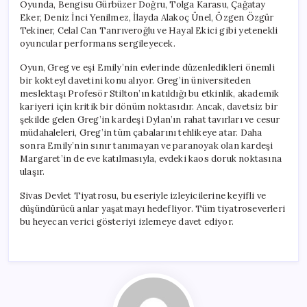
Oyunda, Bengisu Gürbüzer Doğru, Tolga Karasu, Çağatay
Eker, Deniz İnci Yenilmez, İlayda Alakoç Ünel, Özgen Özgür
Tekiner, Celal Can Tanrıveroğlu ve Hayal Ekici gibi yetenekli
oyuncular performans sergileyecek.
Oyun, Greg ve eşi Emily’nin evlerinde düzenledikleri önemli
bir kokteyl davetini konu alıyor. Greg’in üniversiteden
meslektaşı Profesör Stilton’ın katıldığı bu etkinlik, akademik
kariyeri için kritik bir dönüm noktasıdır. Ancak, davetsiz bir
şekilde gelen Greg’in kardeşi Dylan’ın rahat tavırları ve cesur
müdahaleleri, Greg’in tüm çabalarını tehlikeye atar. Daha
sonra Emily’nin sınır tanımayan ve paranoyak olan kardeşi
Margaret’in de eve katılmasıyla, evdeki kaos doruk noktasına
ulaşır.
Sivas Devlet Tiyatrosu, bu eseriyle izleyicilerine keyifli ve
düşündürücü anlar yaşatmayı hedefliyor. Tüm tiyatroseverleri
bu heyecan verici gösteriyi izlemeye davet ediyor.