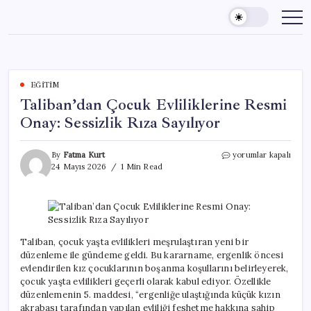
Skip
to
content
EĞITIM
Taliban’dan Çocuk Evliliklerine Resmi
Onay: Sessizlik Rıza Sayılıyor
Taliban’dan
By
Fatma Kurt
yorumlar kapalı
Çocuk
24 Mayıs 2026
1 Min Read
Evliliklerine
Resmi
Onay:
Sessizlik
Rıza
Sayılıyor
Taliban, çocuk yaşta evlilikleri meşrulaştıran yeni bir
için
düzenleme ile gündeme geldi. Bu kararname, ergenlik öncesi
evlendirilen kız çocuklarının boşanma koşullarını belirleyerek,
çocuk yaşta evlilikleri geçerli olarak kabul ediyor. Özellikle
düzenlemenin 5. maddesi, “ergenliğe ulaştığında küçük kızın
akrabası tarafından yapılan evliliği feshetme hakkına sahip