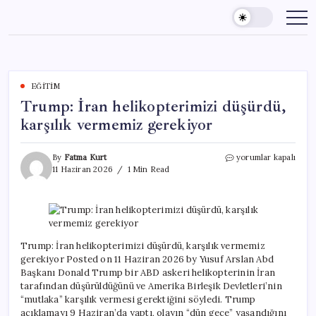
Skip
to
content
EĞITIM
Trump: İran helikopterimizi düşürdü,
karşılık vermemiz gerekiyor
Trump:
By
Fatma Kurt
yorumlar kapalı
İran
11 Haziran 2026
1 Min Read
helikopterimizi
düşürdü,
karşılık
vermemiz
gerekiyor
için
Trump: İran helikopterimizi düşürdü, karşılık vermemiz
gerekiyor Posted on 11 Haziran 2026 by Yusuf Arslan Abd
Başkanı Donald Trump bir ABD askeri helikopterinin İran
tarafından düşürüldüğünü ve Amerika Birleşik Devletleri’nin
“mutlaka” karşılık vermesi gerektiğini söyledi. Trump
açıklamayı 9 Haziran’da yaptı, olayın “dün gece” yaşandığını