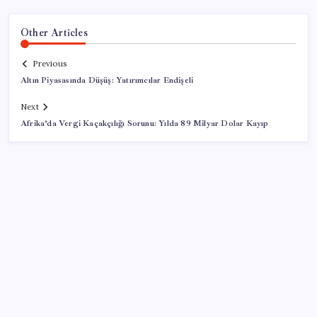
Other Articles
Previous
Altın Piyasasında Düşüş: Yatırımcılar Endişeli
Next
Afrika’da Vergi Kaçakçılığı Sorunu: Yılda 89 Milyar Dolar Kayıp
SON YAZILAR
ABD’den gelen istihdam sinyali Fed hesaplarını