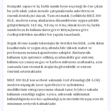
Kompakt yapısı ve üç farklı namlu boyu seçeneği ile öne çıkan
bu yerli silah, yakın mesafe çatışmalarında askerlerin en
önemli destekçisi olacak. Tam otomatik özellikteki MKE 300
BLK, modern savaş alanlarının dinamiklerine uygun şekilde
geliştirilmiştir. 14,5 inç, 9,8 inç ve 8 inç olmak üzere üç farklı
namlu boyu ile kullanıcıların görev ihtiyaçlarına göre
özelleştirilebilen modüler bir yapıda tasarlandı.
Soğuk dövme namlu teknolojisi ile üretilen bu tüfek, zorlu iklim
koşullarında ve yoğun ateş altında bile yüksek isabet ve
performans sunma kapasitesine sahiptir. Susturuculu
kullanım için optimize edilmiş ayarlanabilir gaz sistemi,
kullanıcıya yansıyan gaz ve karbon miktarını azaltmakta, aynı
zamanda tam otomatik atışlarda güvenilirlik ve sistem
ömrünü artırmaktadır.
MKE 300 BLK’nın serbest salınımlı özel el kundağı (M-LOK)
modern nişangah, lazer işaretleyici ve aydınlatma
modüllerinin entegrasyonuna olanak tanır, böylece sahada
kullanım esnekliği sağlar. Ayrıca, subsonik mühimmat
kullanıldığında ses hızı aşılmadığı için mermilerin uçuş sesi de
minimum seviyede kalmaktadır.