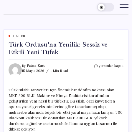
Skip
to
content
HABER
Türk Ordusu’na Yenilik: Sessiz ve
Etkili Yeni Tüfek
Türk
By
Fatma Kurt
yorumlar kapalı
Ordusu’na
15 Mayıs 2026
1 Min Read
Yenilik:
Sessiz
ve
Türk Silahlı Kuvvetleri için önemli bir dönüm noktası olan
Etkili
MKE 300 BLK, Makine ve Kimya Endüstrisi tarafından
Yeni
Tüfek
geliştirilen yeni nesil bir tüfektir. Bu silah, özel kuvvetlerin
için
operasyonel gereksinimlerine göre tasarlanmış olup,
muharebe alanında büyük bir etki yaratmaya hazırlanıyor. 300
Blackout kalibresi ile donatılan MKE 300 BLK, yüksek
durdurucu gücü ve susturuculu kullanıma uygun tasarımı ile
dikkat çekiyor.