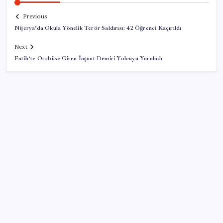
Previous
Nijerya’da Okula Yönelik Terör Saldırısı: 42 Öğrenci Kaçırıldı
Next
Fatih’te Otobüse Giren İnşaat Demiri Yolcuyu Yaraladı
SON YAZILAR
ABD’den gelen istihdam sinyali Fed hesaplarını
değiştirdi: Küresel piyasalar yarını bekliyor!
Şehrin CHP’de kalan tek belediye başkanıydı: İstifa