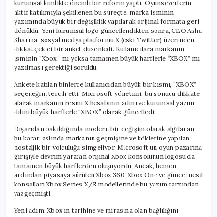
kurumsal kimlikte önemli bir reform yaptı. Oyunseverlerin
aktif katılımıyla şekillenen bu süreçte, marka isminin
yazımında büyük bir değişiklik yapılarak orijinal formata geri
dönüldü. Yeni kurumsal logo güncellendikten sonra, CEO Asha
Sharma, sosyal medya platformu X (eski Twitter) üzerinden
dikkat çekici bir anket düzenledi. Kullanıcılara markanın
isminin “Xbox” mı yoksa tamamen büyük harflerle “XBOX” mı
yazılması gerektiği soruldu.
Ankete katılan binlerce kullanıcıdan büyük bir kısmı, “XBOX”
seçeneğini tercih etti. Microsoft yönetimi, bu sonucu dikkate
alarak markanın resmi X hesabının adını ve kurumsal yazım
dilini büyük harflerle “XBOX” olarak güncelledi.
Dışarıdan bakıldığında modern bir değişim olarak algılanan
bu karar, aslında markanın geçmişine ve köklerine yapılan
nostaljik bir yolculuğu simgeliyor. Microsoft’un oyun pazarına
girişiyle devrim yaratan orijinal Xbox konsolunun logosu da
tamamen büyük harflerden oluşuyordu. Ancak, hemen
ardından piyasaya sürülen Xbox 360, Xbox One ve güncel nesil
konsolları Xbox Series X/S modellerinde bu yazım tarzından
vazgeçmişti.
Yeni adım, Xbox’ın tarihine ve mirasına olan bağlılığını