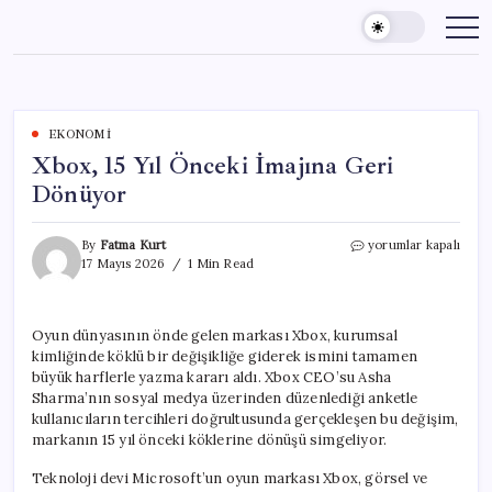
Skip
to
content
EKONOMI
Xbox, 15 Yıl Önceki İmajına Geri
Dönüyor
Xbox,
By
Fatma Kurt
yorumlar kapalı
15
17 Mayıs 2026
1 Min Read
Yıl
Önceki
İmajına
Oyun dünyasının önde gelen markası Xbox, kurumsal
Geri
kimliğinde köklü bir değişikliğe giderek ismini tamamen
Dönüyor
için
büyük harflerle yazma kararı aldı. Xbox CEO’su Asha
Sharma’nın sosyal medya üzerinden düzenlediği anketle
kullanıcıların tercihleri doğrultusunda gerçekleşen bu değişim,
markanın 15 yıl önceki köklerine dönüşü simgeliyor.
Teknoloji devi Microsoft’un oyun markası Xbox, görsel ve