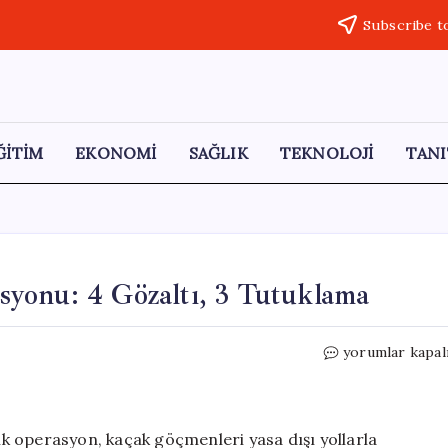
Subscribe t
ĞİTİM
EKONOMİ
SAĞLIK
TEKNOLOJİ
TANI
yonu: 4 Gözaltı, 3 Tutuklama
Yalova’da
yorumlar kapal
Kaçak
Göçmen
Operasyonu:
4
k operasyon, kaçak göçmenleri yasa dışı yollarla