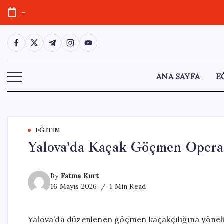
Skip
-
to
content
https://www.facebook.com/
https://twitter.com/
https://t.me/
https://www.instagram.com/
https://youtube.com/
ANA SAYFA
E
EĞITIM
Yalova’da Kaçak Göçmen Operas
By
Fatma Kurt
16 Mayıs 2026
1 Min Read
Yalova’da düzenlenen göçmen kaçakçılığına yöneli