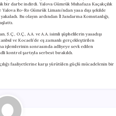
Gözaltı,
ük bir darbe indirdi. Yalova Gümrük Muhafaza Kaçakçılık
3
nde Yalova Ro-Ro Gümrük Limanı’ndan yasa dışı şekilde
Tutuklama
yakaladı. Bu olayın ardından İl Jandarma Komutanlığı,
için
şlattı.
n, S.Ç., O.Ç., A.A. ve A.A. isimli şüphelilerin yasadışı
stanbul ve Kocaeli’de eş zamanlı gerçekleştirilen
a işlemlerinin sonrasında adliyeye sevk edilen
dli kontrol şartıyla serbest bırakıldı.
lığı faaliyetlerine karşı yürütülen güçlü mücadelenin bir