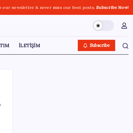
o our newsletter & never miss our best posts.
Subscribe Now!
TIM
İLETİŞİM
Subscribe
ı
SON YAZILAR
ABD’den gelen istihdam sinyali Fed
hesaplarını değiştirdi: Küresel piyasalar