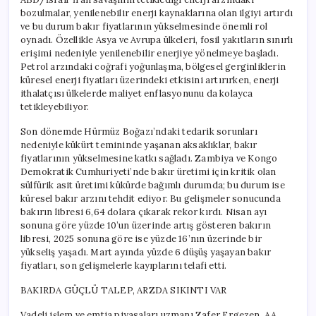
bozulmalar, yenilenebilir enerji kaynaklarına olan ilgiyi artırdı
ve bu durum bakır fiyatlarının yükselmesinde önemli rol
oynadı. Özellikle Asya ve Avrupa ülkeleri, fosil yakıtların sınırlı
erişimi nedeniyle yenilenebilir enerjiye yönelmeye başladı.
Petrol arzındaki coğrafi yoğunlaşma, bölgesel gerginliklerin
küresel enerji fiyatları üzerindeki etkisini artırırken, enerji
ithalatçısı ülkelerde maliyet enflasyonunu da kolayca
tetikleyebiliyor.
Son dönemde Hürmüz Boğazı’ndaki tedarik sorunları
nedeniyle kükürt temininde yaşanan aksaklıklar, bakır
fiyatlarının yükselmesine katkı sağladı. Zambiya ve Kongo
Demokratik Cumhuriyeti’nde bakır üretimi için kritik olan
sülfürik asit üretimi kükürde bağımlı durumda; bu durum ise
küresel bakır arzını tehdit ediyor. Bu gelişmeler sonucunda
bakırın libresi 6,64 dolara çıkarak rekor kırdı. Nisan ayı
sonuna göre yüzde 10’un üzerinde artış gösteren bakırın
libresi, 2025 sonuna göre ise yüzde 16’nın üzerinde bir
yükseliş yaşadı. Mart ayında yüzde 6 düşüş yaşayan bakır
fiyatları, son gelişmelerle kayıplarını telafi etti.
BAKIRDA GÜÇLÜ TALEP, ARZDA SIKINTI VAR
Vadeli işlem ve emtia piyasaları uzmanı Zafer Ergezen, AA