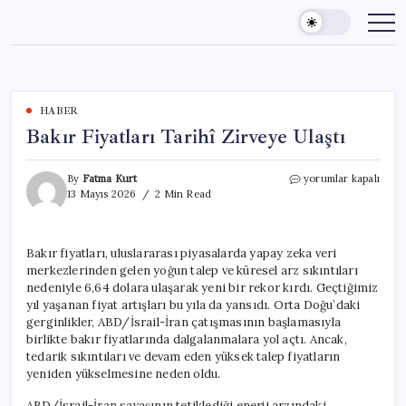
Skip
to
content
HABER
Bakır Fiyatları Tarihî Zirveye Ulaştı
Bakır
By
Fatma Kurt
yorumlar kapalı
Fiyatları
13 Mayıs 2026
2 Min Read
Tarihî
Zirveye
Ulaştı
Bakır fiyatları, uluslararası piyasalarda yapay zeka veri
için
merkezlerinden gelen yoğun talep ve küresel arz sıkıntıları
nedeniyle 6,64 dolara ulaşarak yeni bir rekor kırdı. Geçtiğimiz
yıl yaşanan fiyat artışları bu yıla da yansıdı. Orta Doğu’daki
gerginlikler, ABD/İsrail-İran çatışmasının başlamasıyla
birlikte bakır fiyatlarında dalgalanmalara yol açtı. Ancak,
tedarik sıkıntıları ve devam eden yüksek talep fiyatların
yeniden yükselmesine neden oldu.
ABD/İsrail-İran savaşının tetiklediği enerji arzındaki