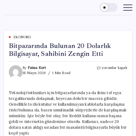
Skip
to
content
EKONOMI
Bitpazarında Bulunan 20 Dolarlık
Bilgisayar, Sahibini Zengin Etti
Bitpazarında
By
Fatma Kurt
yorumlar kapalı
Bulunan
18 Mayıs 2026
1 Min Read
20
Dolarlık
Bilgisayar,
Teknoloji tutkunları için bitpazarlarında ya da ikinci el eşya
Sahibini
tezgahlarında dolaşmak, heyecan dolu bir macera gibidir.
Zengin
Etti
Genellikle tozlu kutular ve kullanılmayan kablolarla karşılaşma
için
riski bulunsa da, bazen umulmadık sürprizlerle de karşılaşmak
mümkün. İşte böyle bir olay, bir Reddit kullanıcısının başına
geldi ve internetin gündemine oturdu. Kullanıcı, sadece 20
dolara satın aldığı sıradan bir masaüstü bilgisayarla büyük bir
keşif yaptı.