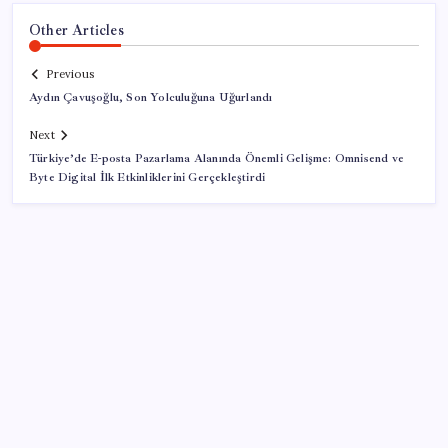
Other Articles
Previous
Aydın Çavuşoğlu, Son Yolculuğuna Uğurlandı
Next
Türkiye’de E-posta Pazarlama Alanında Önemli Gelişme: Omnisend ve
Byte Digital İlk Etkinliklerini Gerçekleştirdi
SON YAZILAR
ABD, İran-Umman anlaşması sonrası ablukayı