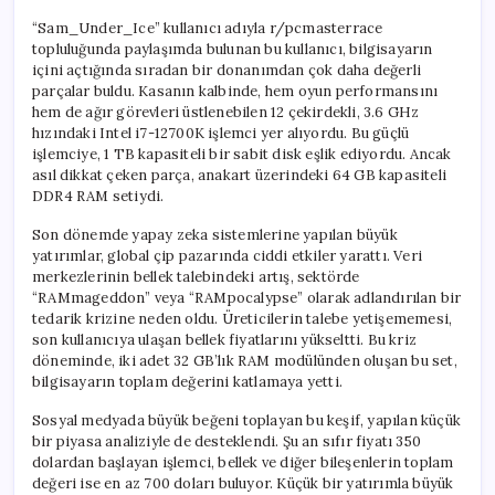
“Sam_Under_Ice” kullanıcı adıyla r/pcmasterrace
topluluğunda paylaşımda bulunan bu kullanıcı, bilgisayarın
içini açtığında sıradan bir donanımdan çok daha değerli
parçalar buldu. Kasanın kalbinde, hem oyun performansını
hem de ağır görevleri üstlenebilen 12 çekirdekli, 3.6 GHz
hızındaki Intel i7-12700K işlemci yer alıyordu. Bu güçlü
işlemciye, 1 TB kapasiteli bir sabit disk eşlik ediyordu. Ancak
asıl dikkat çeken parça, anakart üzerindeki 64 GB kapasiteli
DDR4 RAM setiydi.
Son dönemde yapay zeka sistemlerine yapılan büyük
yatırımlar, global çip pazarında ciddi etkiler yarattı. Veri
merkezlerinin bellek talebindeki artış, sektörde
“RAMmageddon” veya “RAMpocalypse” olarak adlandırılan bir
tedarik krizine neden oldu. Üreticilerin talebe yetişememesi,
son kullanıcıya ulaşan bellek fiyatlarını yükseltti. Bu kriz
döneminde, iki adet 32 GB’lık RAM modülünden oluşan bu set,
bilgisayarın toplam değerini katlamaya yetti.
Sosyal medyada büyük beğeni toplayan bu keşif, yapılan küçük
bir piyasa analiziyle de desteklendi. Şu an sıfır fiyatı 350
dolardan başlayan işlemci, bellek ve diğer bileşenlerin toplam
değeri ise en az 700 doları buluyor. Küçük bir yatırımla büyük