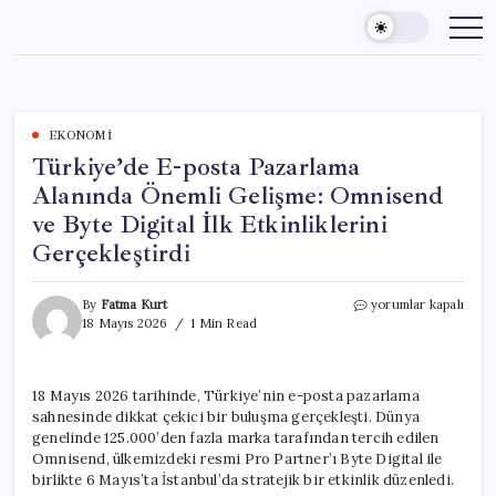
Skip
to
content
EKONOMI
Türkiye’de E-posta Pazarlama
Alanında Önemli Gelişme: Omnisend
ve Byte Digital İlk Etkinliklerini
Gerçekleştirdi
Türkiye’de
By
Fatma Kurt
yorumlar kapalı
E-
18 Mayıs 2026
1 Min Read
posta
Pazarlama
Alanında
18 Mayıs 2026 tarihinde, Türkiye’nin e-posta pazarlama
Önemli
sahnesinde dikkat çekici bir buluşma gerçekleşti. Dünya
Gelişme:
Omnisend
genelinde 125.000’den fazla marka tarafından tercih edilen
ve
Omnisend, ülkemizdeki resmi Pro Partner’ı Byte Digital ile
Byte
birlikte 6 Mayıs’ta İstanbul’da stratejik bir etkinlik düzenledi.
Digital