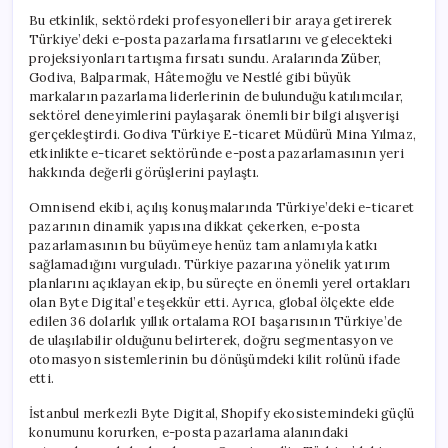
İlk
Bu etkinlik, sektördeki profesyonelleri bir araya getirerek
Etkinliklerini
Türkiye’deki e-posta pazarlama fırsatlarını ve gelecekteki
Gerçekleştirdi
projeksiyonları tartışma fırsatı sundu. Aralarında Züber,
için
Godiva, Balparmak, Hâtemoğlu ve Nestlé gibi büyük
markaların pazarlama liderlerinin de bulunduğu katılımcılar,
sektörel deneyimlerini paylaşarak önemli bir bilgi alışverişi
gerçekleştirdi. Godiva Türkiye E-ticaret Müdürü Mina Yılmaz,
etkinlikte e-ticaret sektöründe e-posta pazarlamasının yeri
hakkında değerli görüşlerini paylaştı.
Omnisend ekibi, açılış konuşmalarında Türkiye’deki e-ticaret
pazarının dinamik yapısına dikkat çekerken, e-posta
pazarlamasının bu büyümeye henüz tam anlamıyla katkı
sağlamadığını vurguladı. Türkiye pazarına yönelik yatırım
planlarını açıklayan ekip, bu süreçte en önemli yerel ortakları
olan Byte Digital’e teşekkür etti. Ayrıca, global ölçekte elde
edilen 36 dolarlık yıllık ortalama ROI başarısının Türkiye’de
de ulaşılabilir olduğunu belirterek, doğru segmentasyon ve
otomasyon sistemlerinin bu dönüşümdeki kilit rolünü ifade
etti.
İstanbul merkezli Byte Digital, Shopify ekosistemindeki güçlü
konumunu korurken, e-posta pazarlama alanındaki