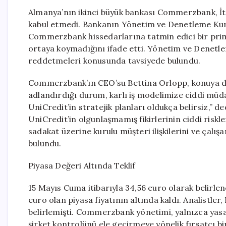
Almanya’nın ikinci büyük bankası Commerzbank, İtal
kabul etmedi. Bankanın Yönetim ve Denetleme Kurul
Commerzbank hissedarlarına tatmin edici bir prim 
ortaya koymadığını ifade etti. Yönetim ve Denetleme
reddetmeleri konusunda tavsiyede bulundu.
Commerzbank’ın CEO’su Bettina Orlopp, konuya dair
adlandırdığı durum, karlı iş modelimize ciddi müda
UniCredit’in stratejik planları oldukça belirsiz,”
UniCredit’in olgunlaşmamış fikirlerinin ciddi risk
sadakat üzerine kurulu müşteri ilişkilerini ve çal
bulundu.
Piyasa Değeri Altında Teklif
15 Mayıs Cuma itibarıyla 34,56 euro olarak belirle
euro olan piyasa fiyatının altında kaldı. Analistler
belirlemişti. Commerzbank yönetimi, yalnızca yasal
şirket kontrolünü ele geçirmeye yönelik fırsatçı bir