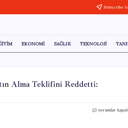
Subscribe t
ĞİTİM
EKONOMİ
SAĞLIK
TEKNOLOJİ
TANI
ın Alma Teklifini Reddetti:
Commerzbank,
yorumlar kapal
UniCredit’in
Satın
Alma