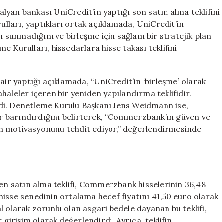
Teklifini
yan bankası UniCredit’in yaptığı son satın alma teklifini
Reddetti:
ları, yaptıkları ortak açıklamada, UniCredit’in
Stratejik
sunmadığını ve birleşme için sağlam bir stratejik plan
Değerlendirme
 Kurulları, hissedarlara hisse takası teklifini
için
 yaptığı açıklamada, “UniCredit’in ‘birleşme’ olarak
haleler içeren bir yeniden yapılandırma teklifidir.
 dedi. Denetleme Kurulu Başkanı Jens Weidmann ise,
ler barındırdığını belirterek, “Commerzbank’ın güven ve
ışan motivasyonunu tehdit ediyor,” değerlendirmesinde
nen satın alma teklifi, Commerzbank hisselerinin 36,48
, hisse senedinin ortalama hedef fiyatını 41,50 euro olarak
 olarak zorunlu olan asgari bedele dayanan bu teklifi,
 girişim olarak değerlendirdi. Ayrıca, teklifin