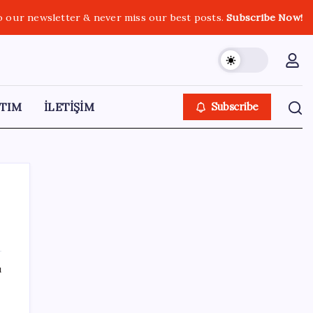
o our newsletter & never miss our best posts.
Subscribe Now!
TIM
İLETİŞİM
Subscribe
SON YAZILAR
ı
ABD’den gelen istihdam sinyali Fed
hesaplarını değiştirdi: Küresel piyasalar