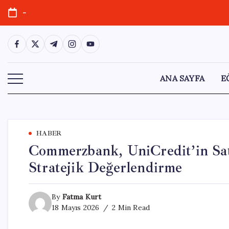
Skip
-
to
content
https://www.facebook.com/
https://twitter.com/
https://t.me/
https://www.instagram.com/
https://youtube.com/
ANA SAYFA
E
HABER
Commerzbank, UniCredit’in Sat
Stratejik Değerlendirme
By
Fatma Kurt
18 Mayıs 2026
2 Min Read