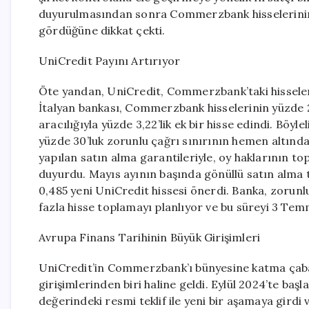
duyurulmasından sonra Commerzbank hisselerinin 
gördüğüne dikkat çekti.
UniCredit Payını Artırıyor
Öte yandan, UniCredit, Commerzbank’taki hisseler
İtalyan bankası, Commerzbank hisselerinin yüzde 2
aracılığıyla yüzde 3,22’lik ek bir hisse edindi. Böyl
yüzde 30’luk zorunlu çağrı sınırının hemen altında k
yapılan satın alma garantileriyle, oy haklarının t
duyurdu. Mayıs ayının başında gönüllü satın alma 
0,485 yeni UniCredit hissesi önerdi. Banka, zoru
fazla hisse toplamayı planlıyor ve bu süreyi 3 Te
Avrupa Finans Tarihinin Büyük Girişimleri
UniCredit’in Commerzbank’ı bünyesine katma çabal
girişimlerinden biri haline geldi. Eylül 2024’te baş
değerindeki resmi teklif ile yeni bir aşamaya gird