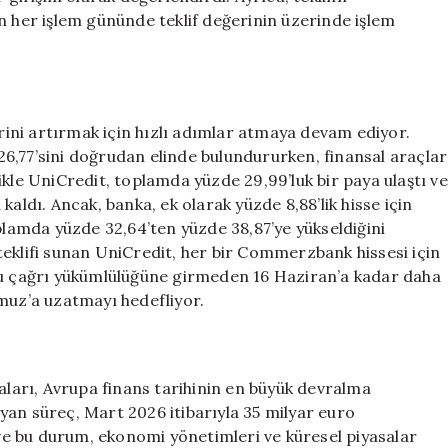
her işlem gününde teklif değerinin üzerinde işlem
ini artırmak için hızlı adımlar atmaya devam ediyor.
6,77’sini doğrudan elinde bulundururken, finansal araçlar
elikle UniCredit, toplamda yüzde 29,99’luk bir paya ulaştı ve
aldı. Ancak, banka, ek olarak yüzde 8,88’lik hisse için
oplamda yüzde 32,64’ten yüzde 38,87’ye yükseldiğini
teklifi sunan UniCredit, her bir Commerzbank hissesi için
nlu çağrı yükümlülüğüne girmeden 16 Haziran’a kadar daha
mmuz’a uzatmayı hedefliyor.
arı, Avrupa finans tarihinin en büyük devralma
layan süreç, Mart 2026 itibarıyla 35 milyar euro
i ve bu durum, ekonomi yönetimleri ve küresel piyasalar