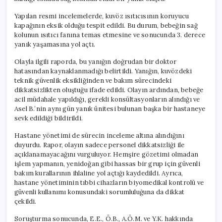
Yapılan resmi incelemelerde, kuvöz ısıtıcısının koruyucu
kapağının eksik olduğu tespit edildi. Bu durum, bebeğin sağ
kolunun ısıtıcı fanına temas etmesine ve sonucunda 3. derece
yanık yaşamasına yol açtı.
Olayla ilgili raporda, bu yanığın doğrudan bir doktor
hatasından kaynaklanmadığı belirtildi. Yanığın, kuvözdeki
teknik güvenlik eksikliğinden ve bakım sürecindeki
dikkatsizlikten oluştuğu ifade edildi. Olayın ardından, bebeğe
acil müdahale yapıldığı, gerekli konsültasyonların alındığı ve
Asel B.’nin aynı gün yanık ünitesi bulunan başka bir hastaneye
sevk edildiği bildirildi.
Hastane yönetimi de sürecin inceleme altına alındığını
duyurdu. Rapor, olayın sadece personel dikkatsizliği ile
açıklanamayacağını vurguluyor. Hemşire gözetimi olmadan
işlem yapmanın, yenidoğan gibi hassas bir grup için güvenli
bakım kurallarının ihlaline yol açtığı kaydedildi. Ayrıca,
hastane yönetiminin tıbbi cihazların biyomedikal kontrolü ve
güvenli kullanımı konusundaki sorumluluğuna da dikkat
çekildi.
Soruşturma sonucunda, E.E., Ö.B., A.Ö.M. ve Y.K. hakkında