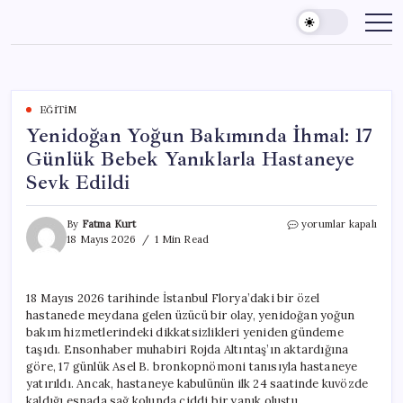
Skip
to
content
EĞITIM
Yenidoğan Yoğun Bakımında İhmal: 17
Günlük Bebek Yanıklarla Hastaneye
Sevk Edildi
Yenidoğan
By
Fatma Kurt
yorumlar kapalı
Yoğun
18 Mayıs 2026
1 Min Read
Bakımında
İhmal:
17
18 Mayıs 2026 tarihinde İstanbul Florya’daki bir özel
Günlük
hastanede meydana gelen üzücü bir olay, yenidoğan yoğun
Bebek
Yanıklarla
bakım hizmetlerindeki dikkatsizlikleri yeniden gündeme
Hastaneye
taşıdı. Ensonhaber muhabiri Rojda Altıntaş’ın aktardığına
Sevk
göre, 17 günlük Asel B. bronkopnömoni tanısıyla hastaneye
Edildi
yatırıldı. Ancak, hastaneye kabulünün ilk 24 saatinde kuvözde
için
kaldığı esnada sağ kolunda ciddi bir yanık oluştu.