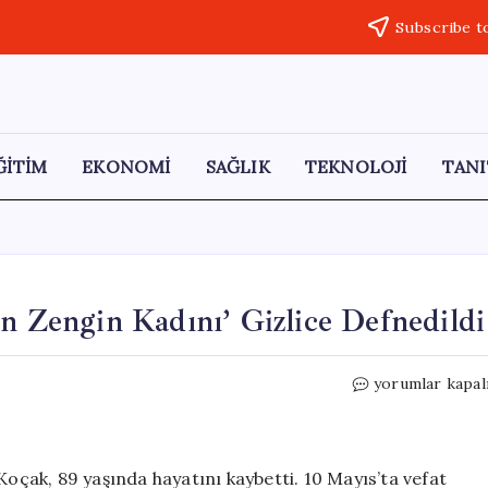
Subscribe t
ĞİTİM
EKONOMİ
SAĞLIK
TEKNOLOJİ
TANI
En Zengin Kadını’ Gizlice Defnedildi
Miras
yorumlar kapal
Çatışması:
‘Türkiye’nin
En
Zengin
Koçak, 89 yaşında hayatını kaybetti. 10 Mayıs’ta vefat