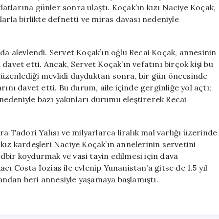
Kadını’
atlarına günler sonra ulaştı. Koçak’ın kızı Naciye Koçak,
Gizlice
arla birlikte defnetti ve miras davası nedeniyle
Defnedildi
için
da alevlendi. Servet Koçak’ın oğlu Recai Koçak, annesinin
davet etti. Ancak, Servet Koçak’ın vefatını birçok kişi bu
düzenlediği mevlidi duyduktan sonra, bir gün öncesinde
ını davet etti. Bu durum, aile içinde gerginliğe yol açtı;
edeniyle bazı yakınları durumu eleştirerek Recai
a Tadori Yalısı ve milyarlarca liralık mal varlığı üzerinde
kız kardeşleri Naciye Koçak’ın annelerinin servetini
tedbir koydurmak ve vasi tayin edilmesi için dava
ı Costa Iozias ile evlenip Yunanistan’a gitse de 1.5 yıl
andan beri annesiyle yaşamaya başlamıştı.