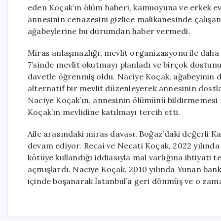
eden Koçak’ın ölüm haberi, kamuoyuna ve erkek evl
annesinin cenazesini gizlice malikanesinde çalışanl
ağabeylerine bu durumdan haber vermedi.
Miras anlaşmazlığı, mevlit organizasyonu ile daha 
7’sinde mevlit okutmayı planladı ve birçok dostunu 
davetle öğrenmiş oldu. Naciye Koçak, ağabeyinin 
alternatif bir mevlit düzenleyerek annesinin dostlar
Naciye Koçak’ın, annesinin ölümünü bildirmemesi n
Koçak’ın mevlidine katılmayı tercih etti.
Aile arasındaki miras davası, Boğaz’daki değerli Kar
devam ediyor. Recai ve Necati Koçak, 2022 yılında 
kötüye kullandığı iddiasıyla mal varlığına ihtiyati 
açmışlardı. Naciye Koçak, 2010 yılında Yunan bankac
içinde boşanarak İstanbul’a geri dönmüş ve o zam