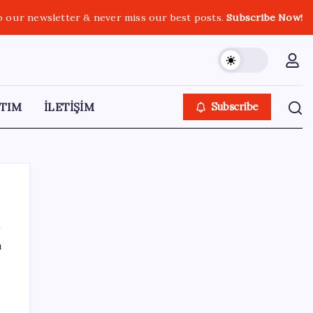
o our newsletter & never miss our best posts.
Subscribe Now!
TIM
İLETİŞİM
Subscribe
ı
SON YAZILAR
AB’den Ar-Ge’ye 130 milyar euroluk kaynak