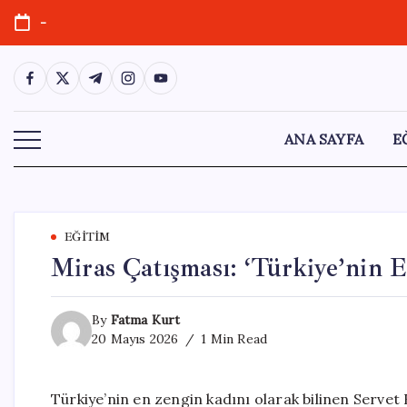
Skip
-
to
content
https://www.facebook.com/
https://twitter.com/
https://t.me/
https://www.instagram.com/
https://youtube.com/
ANA SAYFA
E
EĞITIM
Miras Çatışması: ‘Türkiye’nin 
By
Fatma Kurt
20 Mayıs 2026
1 Min Read
Türkiye’nin en zengin kadını olarak bilinen Servet 