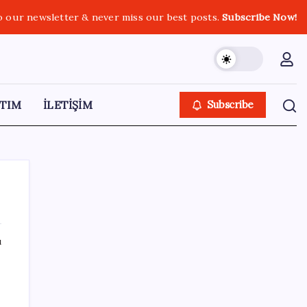
o our newsletter & never miss our best posts.
Subscribe Now!
TIM
İLETİŞİM
Subscribe
ı
SON YAZILAR
ABD’den gelen istihdam sinyali Fed
hesaplarını değiştirdi: Küresel piyasalar