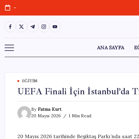
Skip
-
to
content
https://www.facebook.com/
https://twitter.com/
https://t.me/
https://www.instagram.com/
https://youtube.com/
ANA SAYFA
E
EĞITIM
UEFA Finali İçin İstanbul’da T
By
Fatma Kurt
20 Mayıs 2026
1 Min Read
20 Mayıs 2026 tarihinde Beşiktaş Parkı’nda saat 2