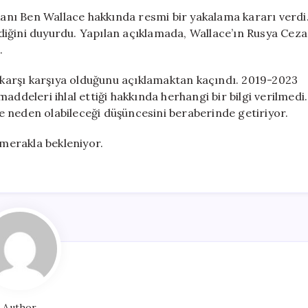
Eski
akanı Ben Wallace hakkında resmi bir yakalama kararı verdi
Savunma
ildiğini duyurdu. Yapılan açıklamada, Wallace’ın Rusya Ceza
Bakanı
.
İçin
Yakalama
a karşı karşıya olduğunu açıklamaktan kaçındı. 2019-2023
Kararı
addeleri ihlal ettiği hakkında herhangi bir bilgi verilmedi.
için
iğe neden olabileceği düşüncesini beraberinde getiriyor.
 merakla bekleniyor.
Author