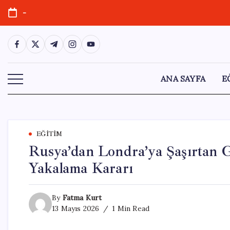
Skip
-
to
content
https://www.facebook.com/
https://twitter.com/
https://t.me/
https://www.instagram.com/
https://youtube.com/
ANA SAYFA
E
EĞITIM
Rusya’dan Londra’ya Şaşırtan 
Yakalama Kararı
By
Fatma Kurt
13 Mayıs 2026
1 Min Read