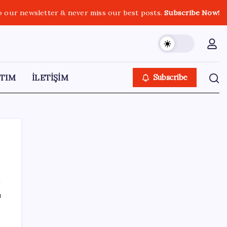
o our newsletter & never miss our best posts.
Subscribe Now!
TIM
İLETİŞİM
Subscribe
SON YAZILAR
ı
ABD’den gelen istihdam sinyali Fed
hesaplarını değiştirdi: Küresel piyasalar