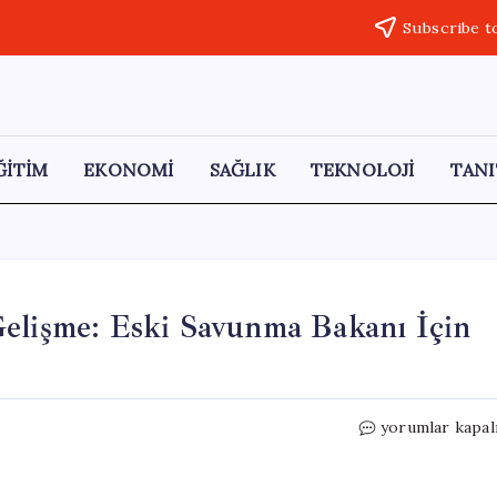
Subscribe t
ĞİTİM
EKONOMİ
SAĞLIK
TEKNOLOJİ
TANI
Gelişme: Eski Savunma Bakanı İçin
Rusya’dan
yorumlar kapal
Londra’ya
Şaşırtan
Gelişme: